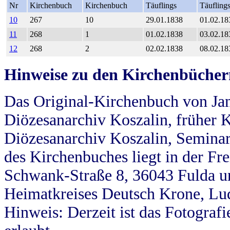
Nr
Kirchenbuch
Kirchenbuch
Täuflings
Täufling
10
267
10
29.01.1838
01.02.18
11
268
1
01.02.1838
03.02.18
12
268
2
02.02.1838
08.02.18
Hinweise zu den Kirchenbücher
Das Original-Kirchenbuch von Jan
Diözesanarchiv Koszalin, früher Kö
Diözesanarchiv Koszalin, Seminar
des Kirchenbuches liegt in der Fr
Schwank-Straße 8, 36043 Fulda u
Heimatkreises Deutsch Krone, Lu
Hinweis: Derzeit ist das Fotograf