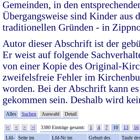
Gemeinden, in den entsprechende
Übergangsweise sind Kinder aus 
traditionellen Gründen - in Zippn
Autor dieser Abschrift ist der geb
Er weist auf folgende Sachverhalte
von einer Kopie des Original-Kirc
zweifelsfreie Fehler im Kirchenbuc
worden. Bei der Abschrift kann e
gekommen sein. Deshalb wird kein
Alles
Suchen
Auswahl
Detail
|<
<
>
>|
3380 Einträge gesamt:
1
4
7
10
13
16
Lfd-
Seite im
Lfd-Nr im
Geburt des
Taufe de