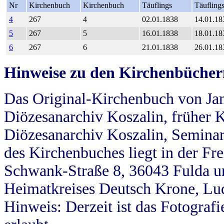
Nr
Kirchenbuch
Kirchenbuch
Täuflings
Täufling
4
267
4
02.01.1838
14.01.18
5
267
5
16.01.1838
18.01.18
6
267
6
21.01.1838
26.01.18
Hinweise zu den Kirchenbücher
Das Original-Kirchenbuch von Jan
Diözesanarchiv Koszalin, früher Kö
Diözesanarchiv Koszalin, Seminar
des Kirchenbuches liegt in der Fr
Schwank-Straße 8, 36043 Fulda u
Heimatkreises Deutsch Krone, Lu
Hinweis: Derzeit ist das Fotograf