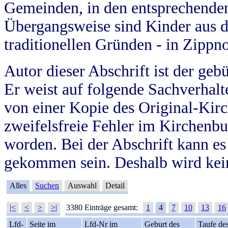
Gemeinden, in den entsprechende
Übergangsweise sind Kinder aus 
traditionellen Gründen - in Zippn
Autor dieser Abschrift ist der geb
Er weist auf folgende Sachverhalte
von einer Kopie des Original-Kirc
zweifelsfreie Fehler im Kirchenbuc
worden. Bei der Abschrift kann e
gekommen sein. Deshalb wird kein
Alles
Suchen
Auswahl
Detail
|<
<
>
>|
3380 Einträge gesamt:
1
4
7
10
13
16
Lfd-
Seite im
Lfd-Nr im
Geburt des
Taufe de