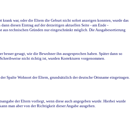
krank war, oder die Eltern die Geburt nicht sofort anzeigen konnten, wurde das
ann diesen Eintrag auf der derzeitigen aktuellen Seite - am Ende -
st aus technischen Gründen nur eingeschränkt möglich. Die Ausgabesortierung
r besser gesagt, wie die Bewohner ihn ausgesprochen haben. Später dann so
e Schreibweise nicht richtig ist, wurden Korrekturen vorgenommen.
r Spalte Wohnort der Eltern, grundsätzlich der deutsche Ortsname eingetragen.
rtsangabe der Eltern vorliegt, wenn diese auch angegeben wurde. Hierbei wurde
d kann man aber von der Richtigkeit dieser Angabe ausgehen.