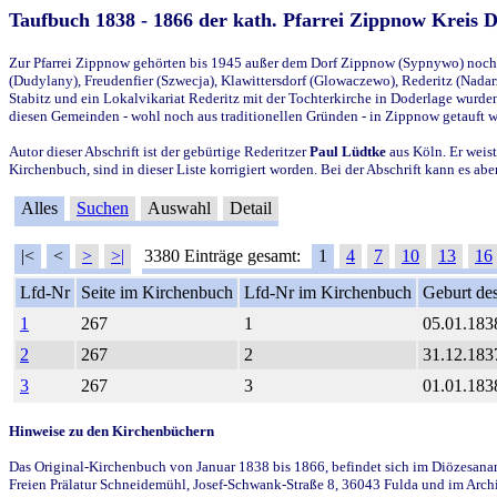
Taufbuch 1838 - 1866 der kath. Pfarrei Zippnow Kreis 
Zur Pfarrei Zippnow gehörten bis 1945 außer dem Dorf Zippnow (Sypnywo) noch d
(Dudylany), Freudenfier (Szwecja), Klawittersdorf (Glowaczewo), Rederitz (Nadarz
Stabitz und ein Lokalvikariat Rederitz mit der Tochterkirche in Doderlage wurd
diesen Gemeinden - wohl noch aus traditionellen Gründen - in Zippnow getauft 
Autor dieser Abschrift ist der gebürtige Rederitzer
Paul Lüdtke
aus Köln. Er weist
Kirchenbuch, sind in dieser Liste korrigiert worden. Bei der Abschrift kann es 
Alles
Suchen
Auswahl
Detail
|<
<
>
>|
3380 Einträge gesamt:
1
4
7
10
13
16
Lfd-Nr
Seite im Kirchenbuch
Lfd-Nr im Kirchenbuch
Geburt des
1
267
1
05.01.183
2
267
2
31.12.183
3
267
3
01.01.183
Hinweise zu den Kirchenbüchern
Das Original-Kirchenbuch von Januar 1838 bis 1866, befindet sich im Diözesanarch
Freien Prälatur Schneidemühl, Josef-Schwank-Straße 8, 36043 Fulda und im Archi