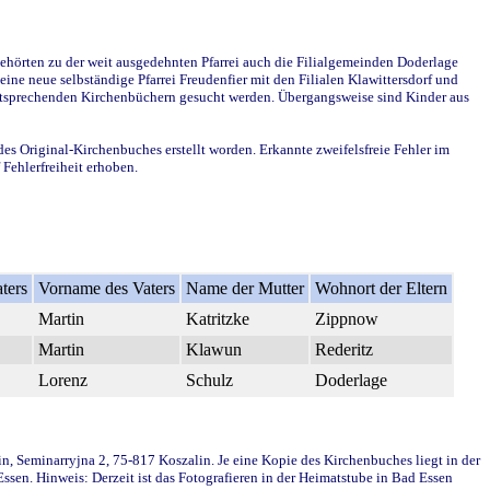
ehörten zu der weit ausgedehnten Pfarrei auch die Filialgemeinden Doderlage
ine neue selbständige Pfarrei Freudenfier mit den Filialen Klawittersdorf und
 entsprechenden Kirchenbüchern gesucht werden. Übergangsweise sind Kinder aus
des Original-Kirchenbuches erstellt worden. Erkannte zweifelsfreie Fehler im
Fehlerfreiheit erhoben.
ters
Vorname des Vaters
Name der Mutter
Wohnort der Eltern
Martin
Katritzke
Zippnow
Martin
Klawun
Rederitz
Lorenz
Schulz
Doderlage
in, Seminarryjna 2, 75-817 Koszalin. Je eine Kopie des Kirchenbuches liegt in der
en. Hinweis: Derzeit ist das Fotografieren in der Heimatstube in Bad Essen