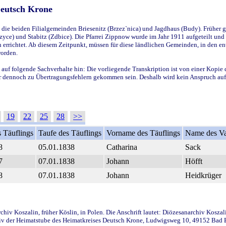
Deutsch Krone
ie beiden Filialgemeinden Briesenitz (Brzez`nica) und Jagdhaus (Budy). Früher g
yce) und Stabitz (Zdbice). Die Pfarrei Zippnow wurde im Jahr 1911 aufgeteilt und e
en errichtet. Ab diesem Zeitpunkt, müssen für diese ländlichen Gemeinden, in den
worden.
 auf folgende Sachverhalte hin: Die vorliegende Transkription ist von einer Kopie 
aber dennoch zu Übertragungsfehlern gekommen sein. Deshalb wird kein Anspruch auf 
19
22
25
28
>>
 Täuflings
Taufe des Täuflings
Vorname des Täuflings
Name des Va
8
05.01.1838
Catharina
Sack
7
07.01.1838
Johann
Höfft
8
07.01.1838
Johann
Heidkrüger
iv Koszalin, früher Köslin, in Polen. Die Anschrift lautet: Diözesanarchiv Koszal
v der Heimatstube des Heimatkreises Deutsch Krone, Ludwigsweg 10, 49152 Bad Ess