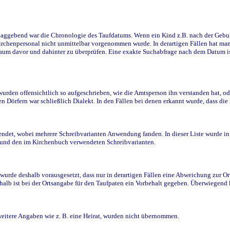
ggebend war die Chronologie des Taufdatums. Wenn ein Kind z.B. nach der Geburt 
rchenpersonal nicht unmittelbar vorgenommen wurde. In derartigen Fällen hat man d
raum davor und dahinter zu überprüfen. Eine exakte Suchabfrage nach dem Datum i
den offensichtlich so aufgeschrieben, wie die Amtsperson ihn verstanden hat, ode
n Dörfern war schließlich Dialekt. In den Fällen bei denen erkannt wurde, dass di
t, wobei mehrere Schreibvarianten Anwendung fanden. In dieser Liste wurde in de
n und den im Kirchenbuch verwendeten Schreibvarianten.
wurde deshalb vorausgesetzt, dass nur in derartigen Fällen eine Abweichung zur O
eshalb ist bei der Ortsangabe für den Taufpaten ein Vorbehalt gegeben. Überwiegen
weitere Angaben wie z. B. eine Heirat, wurden nicht übernommen.