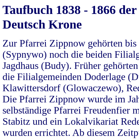
Taufbuch 1838 - 1866 der
Deutsch Krone
Zur Pfarrei Zippnow gehörten bi
(Sypnywo) noch die beiden Filial
Jagdhaus (Budy). Früher gehörten 
die Filialgemeinden Doderlage (D
Klawittersdorf (Glowaczewo), Red
Die Pfarrei Zippnow wurde im Jah
selbständige Pfarrei Freudenfier m
Stabitz und ein Lokalvikariat Red
wurden errichtet. Ab diesem Zeitp