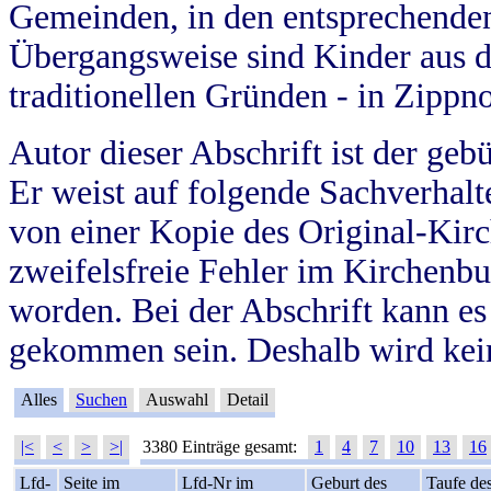
Gemeinden, in den entsprechende
Übergangsweise sind Kinder aus 
traditionellen Gründen - in Zippn
Autor dieser Abschrift ist der geb
Er weist auf folgende Sachverhalte
von einer Kopie des Original-Kirc
zweifelsfreie Fehler im Kirchenbuc
worden. Bei der Abschrift kann e
gekommen sein. Deshalb wird kein
Alles
Suchen
Auswahl
Detail
|<
<
>
>|
3380 Einträge gesamt:
1
4
7
10
13
16
Lfd-
Seite im
Lfd-Nr im
Geburt des
Taufe de