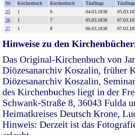
Nr
Kirchenbuch
Kirchenbuch
Täuflings
Täufling
25
1
6
04.03.1838
05.03.18
26
1
7
05.03.1838
07.03.18
27
1
8
06.03.1838
07.03.18
Hinweise zu den Kirchenbücher
Das Original-Kirchenbuch von Jan
Diözesanarchiv Koszalin, früher Kö
Diözesanarchiv Koszalin, Seminar
des Kirchenbuches liegt in der Fr
Schwank-Straße 8, 36043 Fulda u
Heimatkreises Deutsch Krone, Lu
Hinweis: Derzeit ist das Fotograf