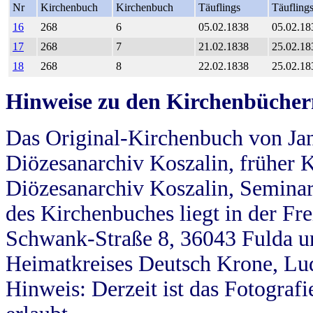
Nr
Kirchenbuch
Kirchenbuch
Täuflings
Täufling
16
268
6
05.02.1838
05.02.18
17
268
7
21.02.1838
25.02.18
18
268
8
22.02.1838
25.02.18
Hinweise zu den Kirchenbücher
Das Original-Kirchenbuch von Jan
Diözesanarchiv Koszalin, früher Kö
Diözesanarchiv Koszalin, Seminar
des Kirchenbuches liegt in der Fr
Schwank-Straße 8, 36043 Fulda u
Heimatkreises Deutsch Krone, Lu
Hinweis: Derzeit ist das Fotograf