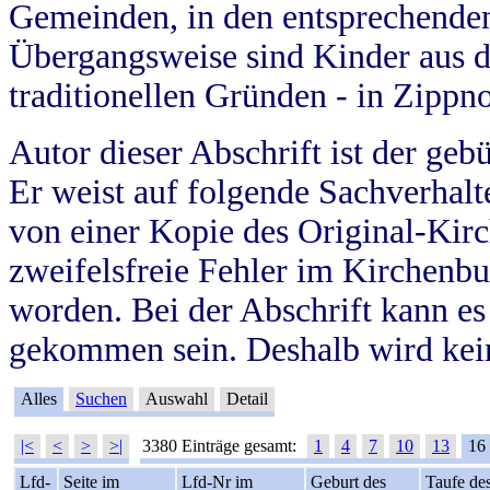
Gemeinden, in den entsprechende
Übergangsweise sind Kinder aus 
traditionellen Gründen - in Zippn
Autor dieser Abschrift ist der geb
Er weist auf folgende Sachverhalte
von einer Kopie des Original-Kirc
zweifelsfreie Fehler im Kirchenbuc
worden. Bei der Abschrift kann e
gekommen sein. Deshalb wird kein
Alles
Suchen
Auswahl
Detail
|<
<
>
>|
3380 Einträge gesamt:
1
4
7
10
13
16
Lfd-
Seite im
Lfd-Nr im
Geburt des
Taufe de