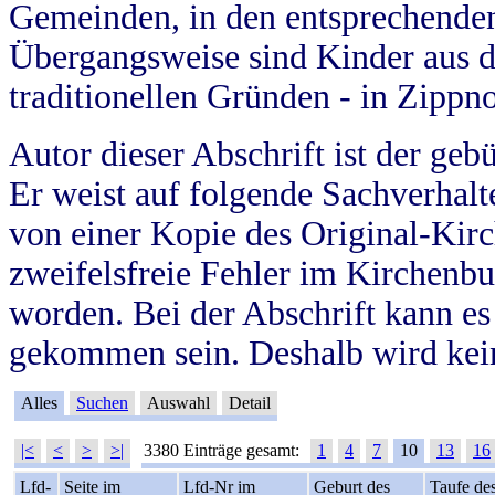
Gemeinden, in den entsprechende
Übergangsweise sind Kinder aus 
traditionellen Gründen - in Zippn
Autor dieser Abschrift ist der geb
Er weist auf folgende Sachverhalte
von einer Kopie des Original-Kirc
zweifelsfreie Fehler im Kirchenbuc
worden. Bei der Abschrift kann e
gekommen sein. Deshalb wird kein
Alles
Suchen
Auswahl
Detail
|<
<
>
>|
3380 Einträge gesamt:
1
4
7
10
13
16
Lfd-
Seite im
Lfd-Nr im
Geburt des
Taufe de