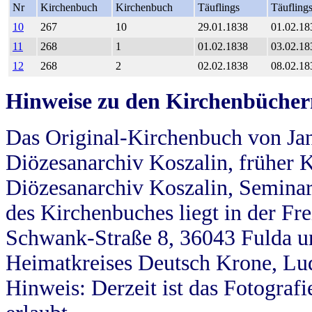
Nr
Kirchenbuch
Kirchenbuch
Täuflings
Täufling
10
267
10
29.01.1838
01.02.18
11
268
1
01.02.1838
03.02.18
12
268
2
02.02.1838
08.02.18
Hinweise zu den Kirchenbücher
Das Original-Kirchenbuch von Jan
Diözesanarchiv Koszalin, früher Kö
Diözesanarchiv Koszalin, Seminar
des Kirchenbuches liegt in der Fr
Schwank-Straße 8, 36043 Fulda u
Heimatkreises Deutsch Krone, Lu
Hinweis: Derzeit ist das Fotograf