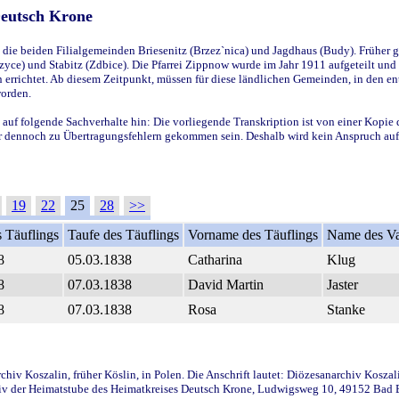
Deutsch Krone
ie beiden Filialgemeinden Briesenitz (Brzez`nica) und Jagdhaus (Budy). Früher g
yce) und Stabitz (Zdbice). Die Pfarrei Zippnow wurde im Jahr 1911 aufgeteilt und e
en errichtet. Ab diesem Zeitpunkt, müssen für diese ländlichen Gemeinden, in den
worden.
 auf folgende Sachverhalte hin: Die vorliegende Transkription ist von einer Kopie 
aber dennoch zu Übertragungsfehlern gekommen sein. Deshalb wird kein Anspruch auf 
19
22
25
28
>>
 Täuflings
Taufe des Täuflings
Vorname des Täuflings
Name des Va
8
05.03.1838
Catharina
Klug
8
07.03.1838
David Martin
Jaster
8
07.03.1838
Rosa
Stanke
iv Koszalin, früher Köslin, in Polen. Die Anschrift lautet: Diözesanarchiv Koszal
v der Heimatstube des Heimatkreises Deutsch Krone, Ludwigsweg 10, 49152 Bad Ess