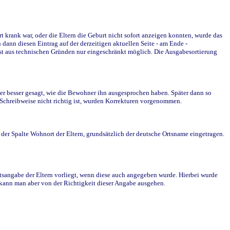
krank war, oder die Eltern die Geburt nicht sofort anzeigen konnten, wurde das
ann diesen Eintrag auf der derzeitigen aktuellen Seite - am Ende -
st aus technischen Gründen nur eingeschränkt möglich. Die Ausgabesortierung
r besser gesagt, wie die Bewohner ihn ausgesprochen haben. Später dann so
e Schreibweise nicht richtig ist, wurden Korrekturen vorgenommen.
r Spalte Wohnort der Eltern, grundsätzlich der deutsche Ortsname eingetragen.
rtsangabe der Eltern vorliegt, wenn diese auch angegeben wurde. Hierbei wurde
d kann man aber von der Richtigkeit dieser Angabe ausgehen.