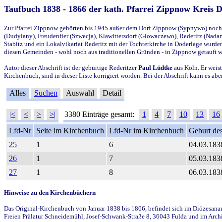
Taufbuch 1838 - 1866 der kath. Pfarrei Zippnow Kreis 
Zur Pfarrei Zippnow gehörten bis 1945 außer dem Dorf Zippnow (Sypnywo) noch d
(Dudylany), Freudenfier (Szwecja), Klawittersdorf (Glowaczewo), Rederitz (Nadarz
Stabitz und ein Lokalvikariat Rederitz mit der Tochterkirche in Doderlage wurd
diesen Gemeinden - wohl noch aus traditionellen Gründen - in Zippnow getauft 
Autor dieser Abschrift ist der gebürtige Rederitzer
Paul Lüdtke
aus Köln. Er weist
Kirchenbuch, sind in dieser Liste korrigiert worden. Bei der Abschrift kann es 
Alles
Suchen
Auswahl
Detail
|<
<
>
>|
3380 Einträge gesamt:
1
4
7
10
13
16
Lfd-Nr
Seite im Kirchenbuch
Lfd-Nr im Kirchenbuch
Geburt des
25
1
6
04.03.183
26
1
7
05.03.183
27
1
8
06.03.183
Hinweise zu den Kirchenbüchern
Das Original-Kirchenbuch von Januar 1838 bis 1866, befindet sich im Diözesanarch
Freien Prälatur Schneidemühl, Josef-Schwank-Straße 8, 36043 Fulda und im Archi