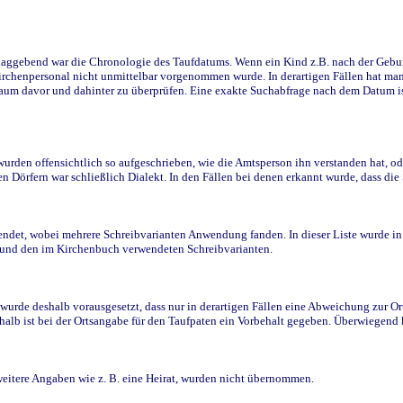
ggebend war die Chronologie des Taufdatums. Wenn ein Kind z.B. nach der Geburt 
rchenpersonal nicht unmittelbar vorgenommen wurde. In derartigen Fällen hat man d
raum davor und dahinter zu überprüfen. Eine exakte Suchabfrage nach dem Datum i
den offensichtlich so aufgeschrieben, wie die Amtsperson ihn verstanden hat, ode
n Dörfern war schließlich Dialekt. In den Fällen bei denen erkannt wurde, dass di
t, wobei mehrere Schreibvarianten Anwendung fanden. In dieser Liste wurde in de
n und den im Kirchenbuch verwendeten Schreibvarianten.
wurde deshalb vorausgesetzt, dass nur in derartigen Fällen eine Abweichung zur O
eshalb ist bei der Ortsangabe für den Taufpaten ein Vorbehalt gegeben. Überwiegen
weitere Angaben wie z. B. eine Heirat, wurden nicht übernommen.