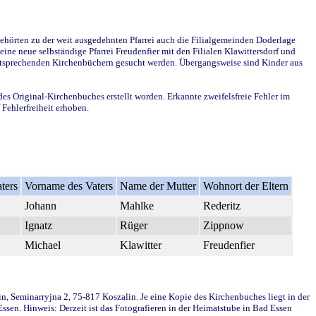
ehörten zu der weit ausgedehnten Pfarrei auch die Filialgemeinden Doderlage
ine neue selbständige Pfarrei Freudenfier mit den Filialen Klawittersdorf und
 entsprechenden Kirchenbüchern gesucht werden. Übergangsweise sind Kinder aus
des Original-Kirchenbuches erstellt worden. Erkannte zweifelsfreie Fehler im
Fehlerfreiheit erhoben.
ters
Vorname des Vaters
Name der Mutter
Wohnort der Eltern
Johann
Mahlke
Rederitz
Ignatz
Rüger
Zippnow
Michael
Klawitter
Freudenfier
in, Seminarryjna 2, 75-817 Koszalin. Je eine Kopie des Kirchenbuches liegt in der
en. Hinweis: Derzeit ist das Fotografieren in der Heimatstube in Bad Essen