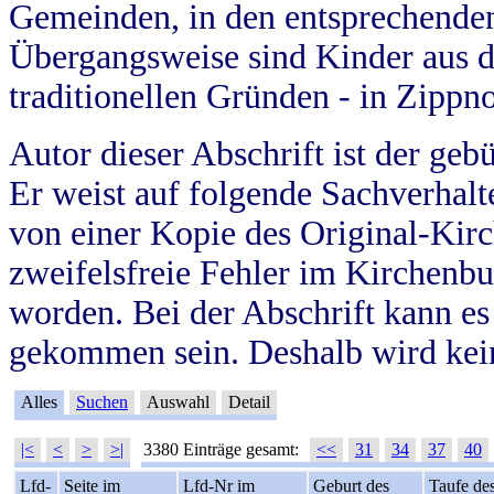
Gemeinden, in den entsprechende
Übergangsweise sind Kinder aus 
traditionellen Gründen - in Zippn
Autor dieser Abschrift ist der geb
Er weist auf folgende Sachverhalte
von einer Kopie des Original-Kirc
zweifelsfreie Fehler im Kirchenbuc
worden. Bei der Abschrift kann e
gekommen sein. Deshalb wird kein
Alles
Suchen
Auswahl
Detail
|<
<
>
>|
3380 Einträge gesamt:
<<
31
34
37
40
Lfd-
Seite im
Lfd-Nr im
Geburt des
Taufe de