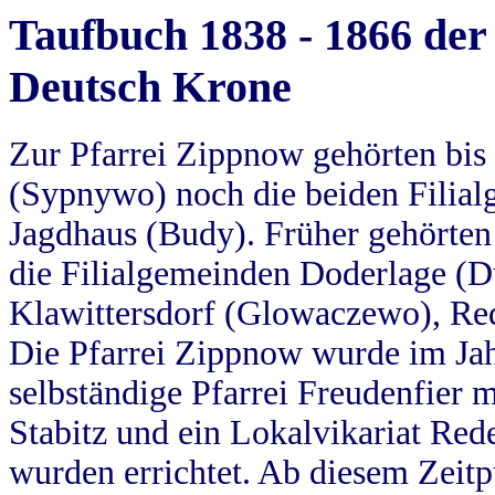
Taufbuch 1838 - 1866 der
Deutsch Krone
Zur Pfarrei Zippnow gehörten bi
(Sypnywo) noch die beiden Filial
Jagdhaus (Budy). Früher gehörten 
die Filialgemeinden Doderlage (D
Klawittersdorf (Glowaczewo), Red
Die Pfarrei Zippnow wurde im Jah
selbständige Pfarrei Freudenfier m
Stabitz und ein Lokalvikariat Red
wurden errichtet. Ab diesem Zeitp