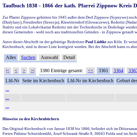
Taufbuch 1838 - 1866 der kath. Pfarrei Zippnow Kreis 
Zur Pfarrei Zippnow gehörten bis 1945 außer dem Dorf Zippnow (Sypnywo) noch d
(Dudylany), Freudenfier (Szwecja), Klawittersdorf (Glowaczewo), Rederitz (Nadarz
Stabitz und ein Lokalvikariat Rederitz mit der Tochterkirche in Doderlage wurd
diesen Gemeinden - wohl noch aus traditionellen Gründen - in Zippnow getauft 
Autor dieser Abschrift ist der gebürtige Rederitzer
Paul Lüdtke
aus Köln. Er weist
Kirchenbuch, sind in dieser Liste korrigiert worden. Bei der Abschrift kann es 
Alles
Suchen
Auswahl
Detail
|<
<
>
>|
3380 Einträge gesamt:
<<
3361
3364
336
Lfd-Nr
Seite im Kirchenbuch
Lfd-Nr im Kirchenbuch
Geburt des
...
...
...
Hinweise zu den Kirchenbüchern
Das Original-Kirchenbuch von Januar 1838 bis 1866, befindet sich im Diözesanarch
Freien Prälatur Schneidemühl, Josef-Schwank-Straße 8, 36043 Fulda und im Archi