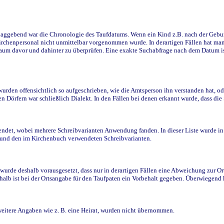
ggebend war die Chronologie des Taufdatums. Wenn ein Kind z.B. nach der Geburt 
rchenpersonal nicht unmittelbar vorgenommen wurde. In derartigen Fällen hat man d
raum davor und dahinter zu überprüfen. Eine exakte Suchabfrage nach dem Datum i
den offensichtlich so aufgeschrieben, wie die Amtsperson ihn verstanden hat, ode
n Dörfern war schließlich Dialekt. In den Fällen bei denen erkannt wurde, dass di
t, wobei mehrere Schreibvarianten Anwendung fanden. In dieser Liste wurde in de
n und den im Kirchenbuch verwendeten Schreibvarianten.
wurde deshalb vorausgesetzt, dass nur in derartigen Fällen eine Abweichung zur O
eshalb ist bei der Ortsangabe für den Taufpaten ein Vorbehalt gegeben. Überwiegen
weitere Angaben wie z. B. eine Heirat, wurden nicht übernommen.