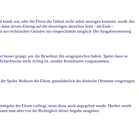
krank war, oder die Eltern die Geburt nicht sofort anzeigen konnten, wurde das
ann diesen Eintrag auf der derzeitigen aktuellen Seite - am Ende -
st aus technischen Gründen nur eingeschränkt möglich. Die Ausgabesortierung
r besser gesagt, wie die Bewohner ihn ausgesprochen haben. Später dann so
e Schreibweise nicht richtig ist, wurden Korrekturen vorgenommen.
r Spalte Wohnort der Eltern, grundsätzlich der deutsche Ortsname eingetragen.
rtsangabe der Eltern vorliegt, wenn diese auch angegeben wurde. Hierbei wurde
d kann man aber von der Richtigkeit dieser Angabe ausgehen.