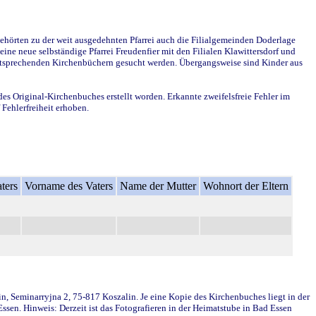
ehörten zu der weit ausgedehnten Pfarrei auch die Filialgemeinden Doderlage
ine neue selbständige Pfarrei Freudenfier mit den Filialen Klawittersdorf und
 entsprechenden Kirchenbüchern gesucht werden. Übergangsweise sind Kinder aus
des Original-Kirchenbuches erstellt worden. Erkannte zweifelsfreie Fehler im
Fehlerfreiheit erhoben.
ters
Vorname des Vaters
Name der Mutter
Wohnort der Eltern
in, Seminarryjna 2, 75-817 Koszalin. Je eine Kopie des Kirchenbuches liegt in der
en. Hinweis: Derzeit ist das Fotografieren in der Heimatstube in Bad Essen