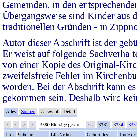
Gemeinden, in den entsprechende
Übergangsweise sind Kinder aus 
traditionellen Gründen - in Zippn
Autor dieser Abschrift ist der geb
Er weist auf folgende Sachverhalte
von einer Kopie des Original-Kirc
zweifelsfreie Fehler im Kirchenbuc
worden. Bei der Abschrift kann e
gekommen sein. Deshalb wird kein
Alles
Suchen
Auswahl
Detail
|<
<
>
>|
3380 Einträge gesamt:
<<
3331
3334
333
Lfd-
Seite im
Lfd-Nr im
Geburt des
Taufe de