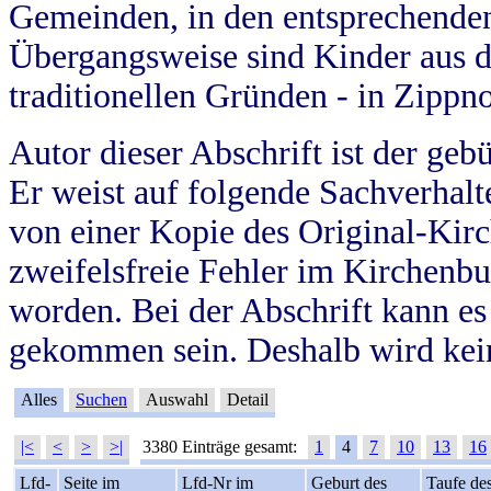
Gemeinden, in den entsprechende
Übergangsweise sind Kinder aus 
traditionellen Gründen - in Zippn
Autor dieser Abschrift ist der geb
Er weist auf folgende Sachverhalte
von einer Kopie des Original-Kirc
zweifelsfreie Fehler im Kirchenbuc
worden. Bei der Abschrift kann e
gekommen sein. Deshalb wird kein
Alles
Suchen
Auswahl
Detail
|<
<
>
>|
3380 Einträge gesamt:
1
4
7
10
13
16
Lfd-
Seite im
Lfd-Nr im
Geburt des
Taufe de