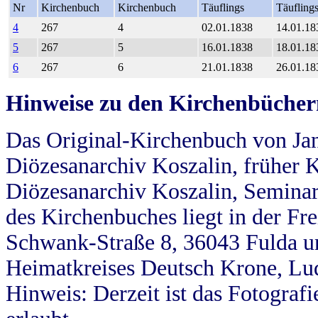
Nr
Kirchenbuch
Kirchenbuch
Täuflings
Täufling
4
267
4
02.01.1838
14.01.18
5
267
5
16.01.1838
18.01.18
6
267
6
21.01.1838
26.01.18
Hinweise zu den Kirchenbücher
Das Original-Kirchenbuch von Jan
Diözesanarchiv Koszalin, früher Kö
Diözesanarchiv Koszalin, Seminar
des Kirchenbuches liegt in der Fr
Schwank-Straße 8, 36043 Fulda u
Heimatkreises Deutsch Krone, Lu
Hinweis: Derzeit ist das Fotograf