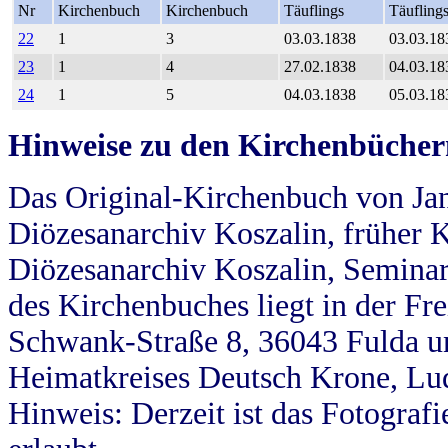
Nr
Kirchenbuch
Kirchenbuch
Täuflings
Täufling
22
1
3
03.03.1838
03.03.18
23
1
4
27.02.1838
04.03.18
24
1
5
04.03.1838
05.03.18
Hinweise zu den Kirchenbücher
Das Original-Kirchenbuch von Jan
Diözesanarchiv Koszalin, früher Kö
Diözesanarchiv Koszalin, Seminar
des Kirchenbuches liegt in der Fr
Schwank-Straße 8, 36043 Fulda u
Heimatkreises Deutsch Krone, Lu
Hinweis: Derzeit ist das Fotograf