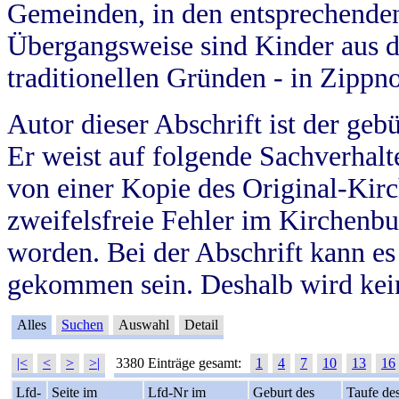
Gemeinden, in den entsprechende
Übergangsweise sind Kinder aus 
traditionellen Gründen - in Zippn
Autor dieser Abschrift ist der geb
Er weist auf folgende Sachverhalte
von einer Kopie des Original-Kirc
zweifelsfreie Fehler im Kirchenbuc
worden. Bei der Abschrift kann e
gekommen sein. Deshalb wird kein
Alles
Suchen
Auswahl
Detail
|<
<
>
>|
3380 Einträge gesamt:
1
4
7
10
13
16
Lfd-
Seite im
Lfd-Nr im
Geburt des
Taufe de