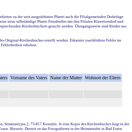
ehörten zu der weit ausgedehnten Pfarrei auch die Filialgemeinden Doderlage
ine neue selbständige Pfarrei Freudenfier mit den Filialen Klawittersdorf und
 entsprechenden Kirchenbüchern gesucht werden. Übergangsweise sind Kinder aus
des Original-Kirchenbuches erstellt worden. Erkannte zweifelsfreie Fehler im
Fehlerfreiheit erhoben.
ters
Vorname des Vaters
Name der Mutter
Wohnort der Eltern
in, Seminarryjna 2, 75-817 Koszalin. Je eine Kopie des Kirchenbuches liegt in der
en. Hinweis: Derzeit ist das Fotografieren in der Heimatstube in Bad Essen