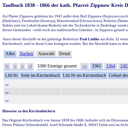
Taufbuch 1838 - 1866 der kath. Pfarrei Zippnow Kreis 
Zur Pfarrei Zippnow gehörten bis 1945 außer dem Dorf Zippnow (Sypnywo) noch d
(Dudylany), Freudenfier (Szwecja), Klawittersdorf (Glowaczewo), Rederitz (Nadarz
Stabitz und ein Lokalvikariat Rederitz mit der Tochterkirche in Doderlage wurd
diesen Gemeinden - wohl noch aus traditionellen Gründen - in Zippnow getauft 
Autor dieser Abschrift ist der gebürtige Rederitzer
Paul Lüdtke
aus Köln. Er weist
Kirchenbuch, sind in dieser Liste korrigiert worden. Bei der Abschrift kann es 
Alles
Suchen
Auswahl
Detail
|<
<
>
>|
3380 Einträge gesamt:
<<
3361
3364
336
Lfd-Nr
Seite im Kirchenbuch
Lfd-Nr im Kirchenbuch
Geburt des
...
...
...
Hinweise zu den Kirchenbüchern
Das Original-Kirchenbuch von Januar 1838 bis 1866, befindet sich im Diözesanarch
Freien Prälatur Schneidemühl, Josef-Schwank-Straße 8, 36043 Fulda und im Archi