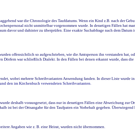
ggebend war die Chronologie des Taufdatums. Wenn ein Kind z.B. nach der Geburt 
rchenpersonal nicht unmittelbar vorgenommen wurde. In derartigen Fällen hat man d
raum davor und dahinter zu überprüfen. Eine exakte Suchabfrage nach dem Datum i
den offensichtlich so aufgeschrieben, wie die Amtsperson ihn verstanden hat, ode
n Dörfern war schließlich Dialekt. In den Fällen bei denen erkannt wurde, dass di
t, wobei mehrere Schreibvarianten Anwendung fanden. In dieser Liste wurde in de
n und den im Kirchenbuch verwendeten Schreibvarianten.
wurde deshalb vorausgesetzt, dass nur in derartigen Fällen eine Abweichung zur O
eshalb ist bei der Ortsangabe für den Taufpaten ein Vorbehalt gegeben. Überwiegen
weitere Angaben wie z. B. eine Heirat, wurden nicht übernommen.