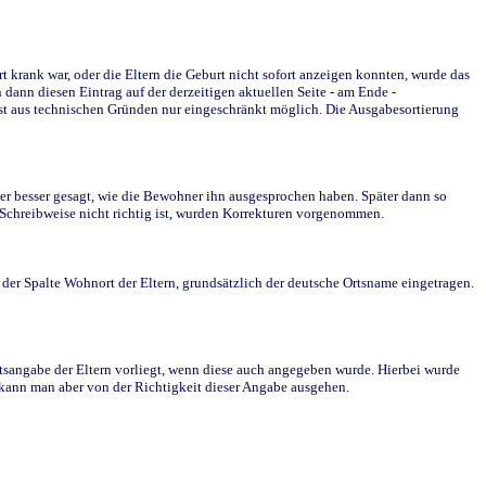
krank war, oder die Eltern die Geburt nicht sofort anzeigen konnten, wurde das
ann diesen Eintrag auf der derzeitigen aktuellen Seite - am Ende -
st aus technischen Gründen nur eingeschränkt möglich. Die Ausgabesortierung
r besser gesagt, wie die Bewohner ihn ausgesprochen haben. Später dann so
e Schreibweise nicht richtig ist, wurden Korrekturen vorgenommen.
r Spalte Wohnort der Eltern, grundsätzlich der deutsche Ortsname eingetragen.
rtsangabe der Eltern vorliegt, wenn diese auch angegeben wurde. Hierbei wurde
d kann man aber von der Richtigkeit dieser Angabe ausgehen.