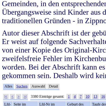
Gemeinden, in den entsprechende
Übergangsweise sind Kinder aus 
traditionellen Gründen - in Zippn
Autor dieser Abschrift ist der geb
Er weist auf folgende Sachverhalte
von einer Kopie des Original-Kirc
zweifelsfreie Fehler im Kirchenbuc
worden. Bei der Abschrift kann e
gekommen sein. Deshalb wird kein
Alles
Suchen
Auswahl
Detail
|<
<
>
>|
3380 Einträge gesamt:
1
4
7
10
13
16
Lfd-
Seite im
Lfd-Nr im
Geburt des
Taufe de