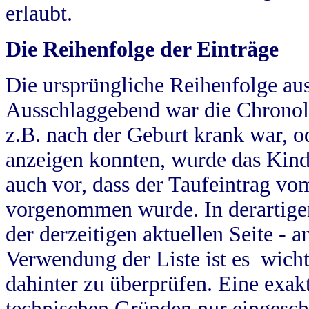
erlaubt.
Die Reihenfolge der Einträge
Die ursprüngliche Reihenfolge au
Ausschlaggebend war die Chronol
z.B. nach der Geburt krank war, od
anzeigen konnten, wurde das Kind
auch vor, dass der Taufeintrag vo
vorgenommen wurde. In derartigen
der derzeitigen aktuellen Seite -
Verwendung der Liste ist es wich
dahinter zu überprüfen. Eine exa
technischen Gründen nur eingesch