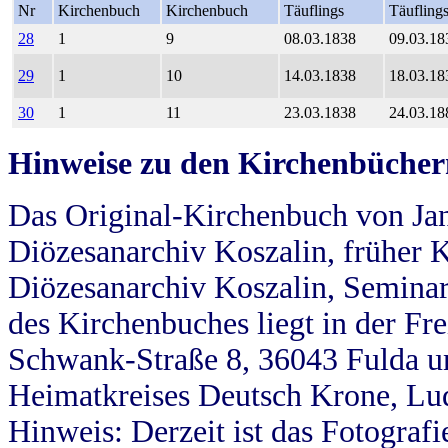
Nr
Kirchenbuch
Kirchenbuch
Täuflings
Täufling
28
1
9
08.03.1838
09.03.18
29
1
10
14.03.1838
18.03.18
30
1
11
23.03.1838
24.03.18
Hinweise zu den Kirchenbücher
Das Original-Kirchenbuch von Jan
Diözesanarchiv Koszalin, früher Kö
Diözesanarchiv Koszalin, Seminar
des Kirchenbuches liegt in der Fr
Schwank-Straße 8, 36043 Fulda u
Heimatkreises Deutsch Krone, Lu
Hinweis: Derzeit ist das Fotograf