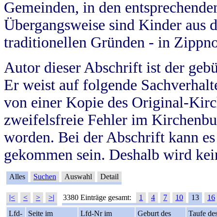
Gemeinden, in den entsprechende
Übergangsweise sind Kinder aus 
traditionellen Gründen - in Zippn
Autor dieser Abschrift ist der geb
Er weist auf folgende Sachverhalte
von einer Kopie des Original-Kirc
zweifelsfreie Fehler im Kirchenbuc
worden. Bei der Abschrift kann e
gekommen sein. Deshalb wird kein
Alles
Suchen
Auswahl
Detail
|<
<
>
>|
3380 Einträge gesamt:
1
4
7
10
13
16
Lfd-
Seite im
Lfd-Nr im
Geburt des
Taufe de