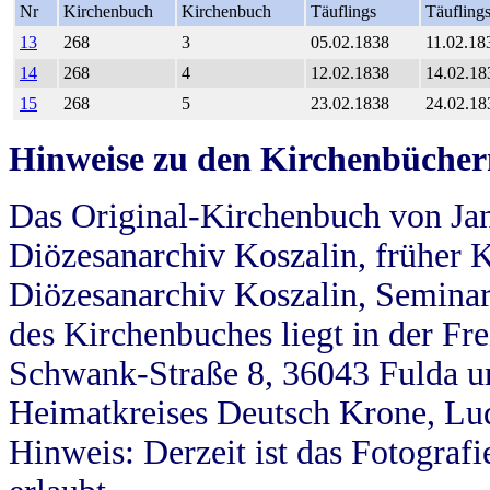
Nr
Kirchenbuch
Kirchenbuch
Täuflings
Täufling
13
268
3
05.02.1838
11.02.18
14
268
4
12.02.1838
14.02.18
15
268
5
23.02.1838
24.02.18
Hinweise zu den Kirchenbücher
Das Original-Kirchenbuch von Jan
Diözesanarchiv Koszalin, früher Kö
Diözesanarchiv Koszalin, Seminar
des Kirchenbuches liegt in der Fr
Schwank-Straße 8, 36043 Fulda u
Heimatkreises Deutsch Krone, Lu
Hinweis: Derzeit ist das Fotograf