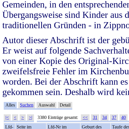
Gemeinden, in den entsprechende
Übergangsweise sind Kinder aus 
traditionellen Gründen - in Zippn
Autor dieser Abschrift ist der geb
Er weist auf folgende Sachverhalte
von einer Kopie des Original-Kirc
zweifelsfreie Fehler im Kirchenbuc
worden. Bei der Abschrift kann e
gekommen sein. Deshalb wird kein
Alles
Suchen
Auswahl
Detail
|<
<
>
>|
3380 Einträge gesamt:
<<
31
34
37
40
Lfd-
Seite im
Lfd-Nr im
Geburt des
Taufe de