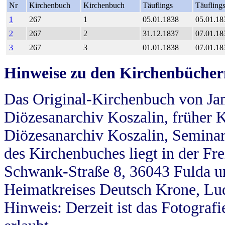
Nr
Kirchenbuch
Kirchenbuch
Täuflings
Täufling
1
267
1
05.01.1838
05.01.18
2
267
2
31.12.1837
07.01.18
3
267
3
01.01.1838
07.01.18
Hinweise zu den Kirchenbücher
Das Original-Kirchenbuch von Jan
Diözesanarchiv Koszalin, früher Kö
Diözesanarchiv Koszalin, Seminar
des Kirchenbuches liegt in der Fr
Schwank-Straße 8, 36043 Fulda u
Heimatkreises Deutsch Krone, Lu
Hinweis: Derzeit ist das Fotograf