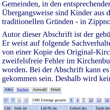
Gemeinden, in den entsprechende
Übergangsweise sind Kinder aus 
traditionellen Gründen - in Zippn
Autor dieser Abschrift ist der geb
Er weist auf folgende Sachverhalte
von einer Kopie des Original-Kirc
zweifelsfreie Fehler im Kirchenbuc
worden. Bei der Abschrift kann e
gekommen sein. Deshalb wird kein
Alles
Suchen
Auswahl
Detail
|<
<
>
>|
3380 Einträge gesamt:
1
4
7
10
13
16
Lfd-
Seite im
Lfd-Nr im
Geburt des
Taufe de