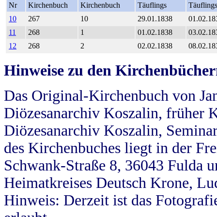
Nr
Kirchenbuch
Kirchenbuch
Täuflings
Täufling
10
267
10
29.01.1838
01.02.18
11
268
1
01.02.1838
03.02.18
12
268
2
02.02.1838
08.02.18
Hinweise zu den Kirchenbücher
Das Original-Kirchenbuch von Jan
Diözesanarchiv Koszalin, früher Kö
Diözesanarchiv Koszalin, Seminar
des Kirchenbuches liegt in der Fr
Schwank-Straße 8, 36043 Fulda u
Heimatkreises Deutsch Krone, Lu
Hinweis: Derzeit ist das Fotograf