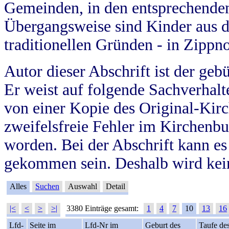
Gemeinden, in den entsprechende
Übergangsweise sind Kinder aus 
traditionellen Gründen - in Zippn
Autor dieser Abschrift ist der geb
Er weist auf folgende Sachverhalte
von einer Kopie des Original-Kirc
zweifelsfreie Fehler im Kirchenbuc
worden. Bei der Abschrift kann e
gekommen sein. Deshalb wird kein
Alles
Suchen
Auswahl
Detail
|<
<
>
>|
3380 Einträge gesamt:
1
4
7
10
13
16
Lfd-
Seite im
Lfd-Nr im
Geburt des
Taufe de