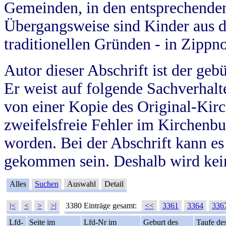
Gemeinden, in den entsprechende
Übergangsweise sind Kinder aus 
traditionellen Gründen - in Zippn
Autor dieser Abschrift ist der geb
Er weist auf folgende Sachverhalte
von einer Kopie des Original-Kirc
zweifelsfreie Fehler im Kirchenbuc
worden. Bei der Abschrift kann e
gekommen sein. Deshalb wird kein
Alles
Suchen
Auswahl
Detail
|<
<
>
>|
3380 Einträge gesamt:
<<
3361
3364
336
Lfd-
Seite im
Lfd-Nr im
Geburt des
Taufe de