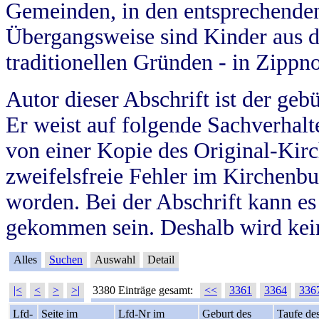
Gemeinden, in den entsprechende
Übergangsweise sind Kinder aus 
traditionellen Gründen - in Zippn
Autor dieser Abschrift ist der geb
Er weist auf folgende Sachverhalte
von einer Kopie des Original-Kirc
zweifelsfreie Fehler im Kirchenbuc
worden. Bei der Abschrift kann e
gekommen sein. Deshalb wird kein
Alles
Suchen
Auswahl
Detail
|<
<
>
>|
3380 Einträge gesamt:
<<
3361
3364
336
Lfd-
Seite im
Lfd-Nr im
Geburt des
Taufe de