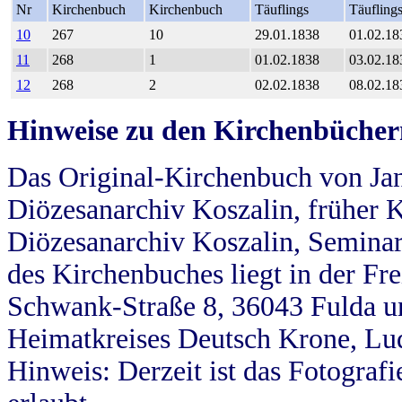
Nr
Kirchenbuch
Kirchenbuch
Täuflings
Täufling
10
267
10
29.01.1838
01.02.18
11
268
1
01.02.1838
03.02.18
12
268
2
02.02.1838
08.02.18
Hinweise zu den Kirchenbücher
Das Original-Kirchenbuch von Jan
Diözesanarchiv Koszalin, früher Kö
Diözesanarchiv Koszalin, Seminar
des Kirchenbuches liegt in der Fr
Schwank-Straße 8, 36043 Fulda u
Heimatkreises Deutsch Krone, Lu
Hinweis: Derzeit ist das Fotograf