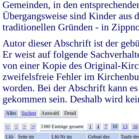
Gemeinden, in den entsprechende
Übergangsweise sind Kinder aus 
traditionellen Gründen - in Zippn
Autor dieser Abschrift ist der geb
Er weist auf folgende Sachverhalte
von einer Kopie des Original-Kirc
zweifelsfreie Fehler im Kirchenbuc
worden. Bei der Abschrift kann e
gekommen sein. Deshalb wird kein
Alles
Suchen
Auswahl
Detail
|<
<
>
>|
3380 Einträge gesamt:
1
4
7
10
13
16
Lfd-
Seite im
Lfd-Nr im
Geburt des
Taufe de