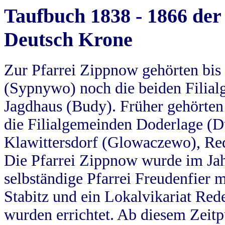
Taufbuch 1838 - 1866 der
Deutsch Krone
Zur Pfarrei Zippnow gehörten bi
(Sypnywo) noch die beiden Filial
Jagdhaus (Budy). Früher gehörten 
die Filialgemeinden Doderlage (D
Klawittersdorf (Glowaczewo), Red
Die Pfarrei Zippnow wurde im Jah
selbständige Pfarrei Freudenfier m
Stabitz und ein Lokalvikariat Red
wurden errichtet. Ab diesem Zeitp