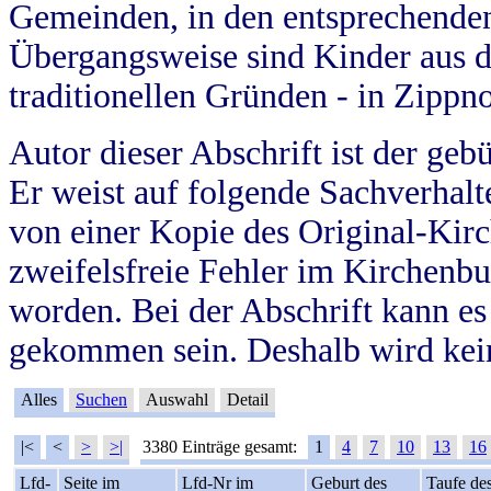
Gemeinden, in den entsprechende
Übergangsweise sind Kinder aus 
traditionellen Gründen - in Zippn
Autor dieser Abschrift ist der geb
Er weist auf folgende Sachverhalte
von einer Kopie des Original-Kirc
zweifelsfreie Fehler im Kirchenbuc
worden. Bei der Abschrift kann e
gekommen sein. Deshalb wird kein
Alles
Suchen
Auswahl
Detail
|<
<
>
>|
3380 Einträge gesamt:
1
4
7
10
13
16
Lfd-
Seite im
Lfd-Nr im
Geburt des
Taufe de