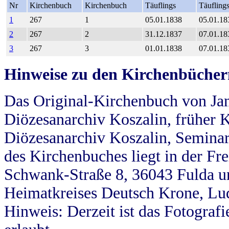
Nr
Kirchenbuch
Kirchenbuch
Täuflings
Täufling
1
267
1
05.01.1838
05.01.18
2
267
2
31.12.1837
07.01.18
3
267
3
01.01.1838
07.01.18
Hinweise zu den Kirchenbücher
Das Original-Kirchenbuch von Jan
Diözesanarchiv Koszalin, früher Kö
Diözesanarchiv Koszalin, Seminar
des Kirchenbuches liegt in der Fr
Schwank-Straße 8, 36043 Fulda u
Heimatkreises Deutsch Krone, Lu
Hinweis: Derzeit ist das Fotograf