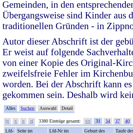
Gemeinden, in den entsprechende
Übergangsweise sind Kinder aus 
traditionellen Gründen - in Zippn
Autor dieser Abschrift ist der geb
Er weist auf folgende Sachverhalte
von einer Kopie des Original-Kirc
zweifelsfreie Fehler im Kirchenbuc
worden. Bei der Abschrift kann e
gekommen sein. Deshalb wird kein
Alles
Suchen
Auswahl
Detail
|<
<
>
>|
3380 Einträge gesamt:
<<
31
34
37
40
Lfd-
Seite im
Lfd-Nr im
Geburt des
Taufe de