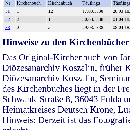
Nr
Kirchenbuch
Kirchenbuch
Täuflings
Täufling
31
1
12
17.03.1838
28.03.18
32
2
1
30.03.1838
01.04.18
33
2
2
29.03.1838
08.04.18
Hinweise zu den Kirchenbücher
Das Original-Kirchenbuch von Jan
Diözesanarchiv Koszalin, früher Kö
Diözesanarchiv Koszalin, Seminar
des Kirchenbuches liegt in der Fr
Schwank-Straße 8, 36043 Fulda u
Heimatkreises Deutsch Krone, Lu
Hinweis: Derzeit ist das Fotograf