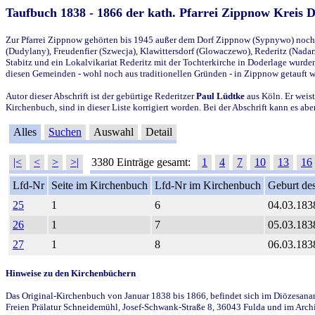
Taufbuch 1838 - 1866 der kath. Pfarrei Zippnow Kreis 
Zur Pfarrei Zippnow gehörten bis 1945 außer dem Dorf Zippnow (Sypnywo) noch d
(Dudylany), Freudenfier (Szwecja), Klawittersdorf (Glowaczewo), Rederitz (Nadarz
Stabitz und ein Lokalvikariat Rederitz mit der Tochterkirche in Doderlage wurd
diesen Gemeinden - wohl noch aus traditionellen Gründen - in Zippnow getauft 
Autor dieser Abschrift ist der gebürtige Rederitzer
Paul Lüdtke
aus Köln. Er weist
Kirchenbuch, sind in dieser Liste korrigiert worden. Bei der Abschrift kann es 
Alles
Suchen
Auswahl
Detail
|<
<
>
>|
3380 Einträge gesamt:
1
4
7
10
13
16
Lfd-Nr
Seite im Kirchenbuch
Lfd-Nr im Kirchenbuch
Geburt des
25
1
6
04.03.183
26
1
7
05.03.183
27
1
8
06.03.183
Hinweise zu den Kirchenbüchern
Das Original-Kirchenbuch von Januar 1838 bis 1866, befindet sich im Diözesanarch
Freien Prälatur Schneidemühl, Josef-Schwank-Straße 8, 36043 Fulda und im Archi