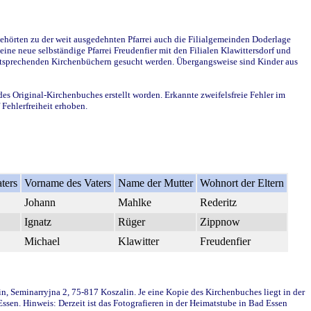
ehörten zu der weit ausgedehnten Pfarrei auch die Filialgemeinden Doderlage
ine neue selbständige Pfarrei Freudenfier mit den Filialen Klawittersdorf und
 entsprechenden Kirchenbüchern gesucht werden. Übergangsweise sind Kinder aus
des Original-Kirchenbuches erstellt worden. Erkannte zweifelsfreie Fehler im
Fehlerfreiheit erhoben.
ters
Vorname des Vaters
Name der Mutter
Wohnort der Eltern
Johann
Mahlke
Rederitz
Ignatz
Rüger
Zippnow
Michael
Klawitter
Freudenfier
in, Seminarryjna 2, 75-817 Koszalin. Je eine Kopie des Kirchenbuches liegt in der
en. Hinweis: Derzeit ist das Fotografieren in der Heimatstube in Bad Essen