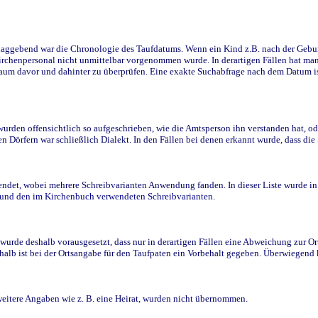
ggebend war die Chronologie des Taufdatums. Wenn ein Kind z.B. nach der Geburt 
rchenpersonal nicht unmittelbar vorgenommen wurde. In derartigen Fällen hat man d
raum davor und dahinter zu überprüfen. Eine exakte Suchabfrage nach dem Datum i
den offensichtlich so aufgeschrieben, wie die Amtsperson ihn verstanden hat, ode
n Dörfern war schließlich Dialekt. In den Fällen bei denen erkannt wurde, dass di
t, wobei mehrere Schreibvarianten Anwendung fanden. In dieser Liste wurde in de
n und den im Kirchenbuch verwendeten Schreibvarianten.
wurde deshalb vorausgesetzt, dass nur in derartigen Fällen eine Abweichung zur O
eshalb ist bei der Ortsangabe für den Taufpaten ein Vorbehalt gegeben. Überwiegen
weitere Angaben wie z. B. eine Heirat, wurden nicht übernommen.