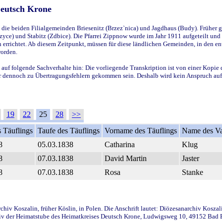
Deutsch Krone
ie beiden Filialgemeinden Briesenitz (Brzez`nica) und Jagdhaus (Budy). Früher g
yce) und Stabitz (Zdbice). Die Pfarrei Zippnow wurde im Jahr 1911 aufgeteilt und e
en errichtet. Ab diesem Zeitpunkt, müssen für diese ländlichen Gemeinden, in den
worden.
 auf folgende Sachverhalte hin: Die vorliegende Transkription ist von einer Kopie 
aber dennoch zu Übertragungsfehlern gekommen sein. Deshalb wird kein Anspruch auf 
19
22
25
28
>>
 Täuflings
Taufe des Täuflings
Vorname des Täuflings
Name des Va
8
05.03.1838
Catharina
Klug
8
07.03.1838
David Martin
Jaster
8
07.03.1838
Rosa
Stanke
iv Koszalin, früher Köslin, in Polen. Die Anschrift lautet: Diözesanarchiv Koszal
v der Heimatstube des Heimatkreises Deutsch Krone, Ludwigsweg 10, 49152 Bad Ess