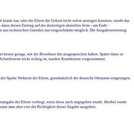
krank war, oder die Eltern die Geburt nicht sofort anzeigen konnten, wurde das
ann diesen Eintrag auf der derzeitigen aktuellen Seite - am Ende -
st aus technischen Gründen nur eingeschränkt möglich. Die Ausgabesortierung
r besser gesagt, wie die Bewohner ihn ausgesprochen haben. Später dann so
e Schreibweise nicht richtig ist, wurden Korrekturen vorgenommen.
r Spalte Wohnort der Eltern, grundsätzlich der deutsche Ortsname eingetragen.
rtsangabe der Eltern vorliegt, wenn diese auch angegeben wurde. Hierbei wurde
d kann man aber von der Richtigkeit dieser Angabe ausgehen.