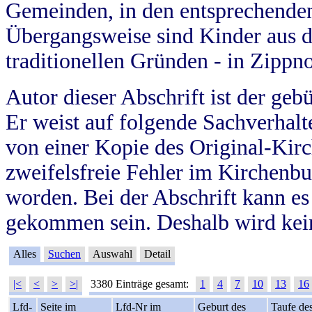
Gemeinden, in den entsprechende
Übergangsweise sind Kinder aus 
traditionellen Gründen - in Zippn
Autor dieser Abschrift ist der geb
Er weist auf folgende Sachverhalte
von einer Kopie des Original-Kirc
zweifelsfreie Fehler im Kirchenbuc
worden. Bei der Abschrift kann e
gekommen sein. Deshalb wird kein
Alles
Suchen
Auswahl
Detail
|<
<
>
>|
3380 Einträge gesamt:
1
4
7
10
13
16
Lfd-
Seite im
Lfd-Nr im
Geburt des
Taufe de