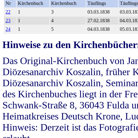
Nr
Kirchenbuch
Kirchenbuch
Täuflings
Täufling
22
1
3
03.03.1838
03.03.18
23
1
4
27.02.1838
04.03.18
24
1
5
04.03.1838
05.03.18
Hinweise zu den Kirchenbücher
Das Original-Kirchenbuch von Jan
Diözesanarchiv Koszalin, früher Kö
Diözesanarchiv Koszalin, Seminar
des Kirchenbuches liegt in der Fr
Schwank-Straße 8, 36043 Fulda u
Heimatkreises Deutsch Krone, Lu
Hinweis: Derzeit ist das Fotograf