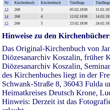
Nr
Kirchenbuch
Kirchenbuch
Täuflings
Täufling
13
268
3
05.02.1838
11.02.18
14
268
4
12.02.1838
14.02.18
15
268
5
23.02.1838
24.02.18
Hinweise zu den Kirchenbücher
Das Original-Kirchenbuch von Jan
Diözesanarchiv Koszalin, früher Kö
Diözesanarchiv Koszalin, Seminar
des Kirchenbuches liegt in der Fr
Schwank-Straße 8, 36043 Fulda u
Heimatkreises Deutsch Krone, Lu
Hinweis: Derzeit ist das Fotograf