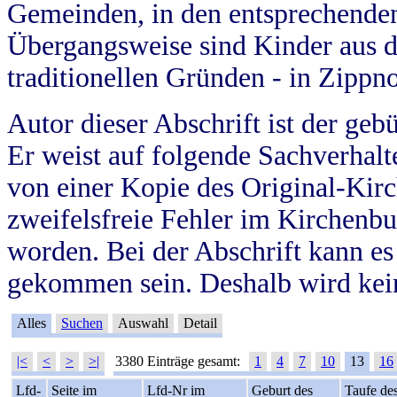
Gemeinden, in den entsprechende
Übergangsweise sind Kinder aus 
traditionellen Gründen - in Zippn
Autor dieser Abschrift ist der geb
Er weist auf folgende Sachverhalte
von einer Kopie des Original-Kirc
zweifelsfreie Fehler im Kirchenbuc
worden. Bei der Abschrift kann e
gekommen sein. Deshalb wird kein
Alles
Suchen
Auswahl
Detail
|<
<
>
>|
3380 Einträge gesamt:
1
4
7
10
13
16
Lfd-
Seite im
Lfd-Nr im
Geburt des
Taufe de