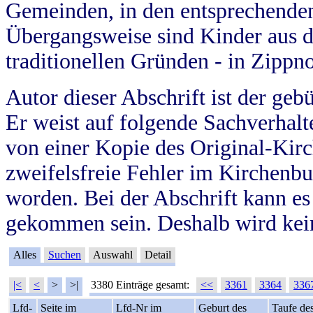
Gemeinden, in den entsprechende
Übergangsweise sind Kinder aus 
traditionellen Gründen - in Zippn
Autor dieser Abschrift ist der geb
Er weist auf folgende Sachverhalte
von einer Kopie des Original-Kirc
zweifelsfreie Fehler im Kirchenbuc
worden. Bei der Abschrift kann e
gekommen sein. Deshalb wird kein
Alles
Suchen
Auswahl
Detail
|<
<
>
>|
3380 Einträge gesamt:
<<
3361
3364
336
Lfd-
Seite im
Lfd-Nr im
Geburt des
Taufe de