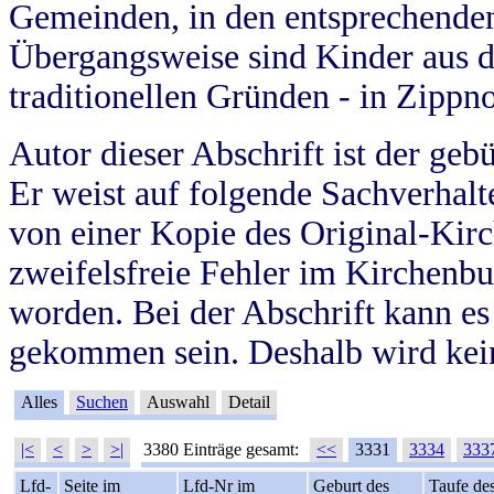
Gemeinden, in den entsprechende
Übergangsweise sind Kinder aus 
traditionellen Gründen - in Zippn
Autor dieser Abschrift ist der geb
Er weist auf folgende Sachverhalte
von einer Kopie des Original-Kirc
zweifelsfreie Fehler im Kirchenbuc
worden. Bei der Abschrift kann e
gekommen sein. Deshalb wird kein
Alles
Suchen
Auswahl
Detail
|<
<
>
>|
3380 Einträge gesamt:
<<
3331
3334
333
Lfd-
Seite im
Lfd-Nr im
Geburt des
Taufe de