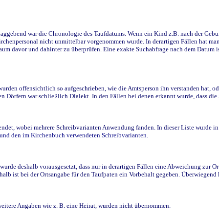
ggebend war die Chronologie des Taufdatums. Wenn ein Kind z.B. nach der Geburt 
rchenpersonal nicht unmittelbar vorgenommen wurde. In derartigen Fällen hat man d
raum davor und dahinter zu überprüfen. Eine exakte Suchabfrage nach dem Datum i
den offensichtlich so aufgeschrieben, wie die Amtsperson ihn verstanden hat, ode
n Dörfern war schließlich Dialekt. In den Fällen bei denen erkannt wurde, dass di
t, wobei mehrere Schreibvarianten Anwendung fanden. In dieser Liste wurde in de
n und den im Kirchenbuch verwendeten Schreibvarianten.
wurde deshalb vorausgesetzt, dass nur in derartigen Fällen eine Abweichung zur O
eshalb ist bei der Ortsangabe für den Taufpaten ein Vorbehalt gegeben. Überwiegen
weitere Angaben wie z. B. eine Heirat, wurden nicht übernommen.