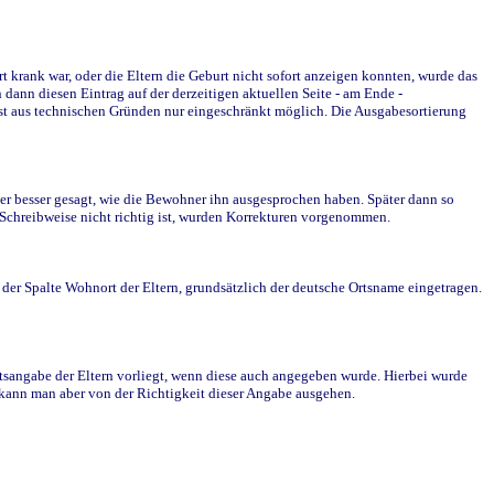
krank war, oder die Eltern die Geburt nicht sofort anzeigen konnten, wurde das
ann diesen Eintrag auf der derzeitigen aktuellen Seite - am Ende -
st aus technischen Gründen nur eingeschränkt möglich. Die Ausgabesortierung
r besser gesagt, wie die Bewohner ihn ausgesprochen haben. Später dann so
e Schreibweise nicht richtig ist, wurden Korrekturen vorgenommen.
r Spalte Wohnort der Eltern, grundsätzlich der deutsche Ortsname eingetragen.
rtsangabe der Eltern vorliegt, wenn diese auch angegeben wurde. Hierbei wurde
d kann man aber von der Richtigkeit dieser Angabe ausgehen.