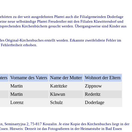
ehörten zu der weit ausgedehnten Pfarrei auch die Filialgemeinden Doderlage
ine neue selbständige Pfarrei Freudenfier mit den Filialen Klawittersdorf und
 entsprechenden Kirchenbüchern gesucht werden. Übergangsweise sind Kinder aus
des Original-Kirchenbuches erstellt worden. Erkannte zweifelsfreie Fehler im
Fehlerfreiheit erhoben.
ters
Vorname des Vaters
Name der Mutter
Wohnort der Eltern
Martin
Katritzke
Zippnow
Martin
Klawun
Rederitz
Lorenz
Schulz
Doderlage
in, Seminarryjna 2, 75-817 Koszalin. Je eine Kopie des Kirchenbuches liegt in der
en. Hinweis: Derzeit ist das Fotografieren in der Heimatstube in Bad Essen