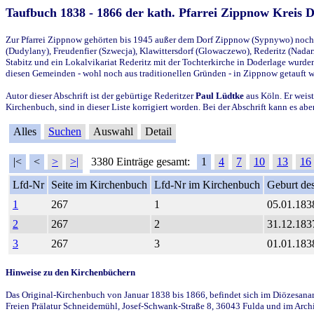
Taufbuch 1838 - 1866 der kath. Pfarrei Zippnow Kreis 
Zur Pfarrei Zippnow gehörten bis 1945 außer dem Dorf Zippnow (Sypnywo) noch d
(Dudylany), Freudenfier (Szwecja), Klawittersdorf (Glowaczewo), Rederitz (Nadarz
Stabitz und ein Lokalvikariat Rederitz mit der Tochterkirche in Doderlage wurd
diesen Gemeinden - wohl noch aus traditionellen Gründen - in Zippnow getauft 
Autor dieser Abschrift ist der gebürtige Rederitzer
Paul Lüdtke
aus Köln. Er weist
Kirchenbuch, sind in dieser Liste korrigiert worden. Bei der Abschrift kann es 
Alles
Suchen
Auswahl
Detail
|<
<
>
>|
3380 Einträge gesamt:
1
4
7
10
13
16
Lfd-Nr
Seite im Kirchenbuch
Lfd-Nr im Kirchenbuch
Geburt des
1
267
1
05.01.183
2
267
2
31.12.183
3
267
3
01.01.183
Hinweise zu den Kirchenbüchern
Das Original-Kirchenbuch von Januar 1838 bis 1866, befindet sich im Diözesanarch
Freien Prälatur Schneidemühl, Josef-Schwank-Straße 8, 36043 Fulda und im Archi