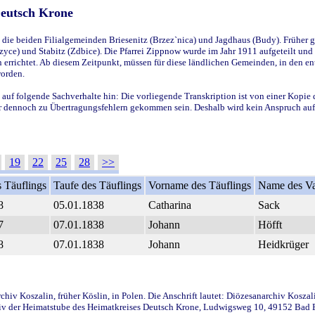
Deutsch Krone
ie beiden Filialgemeinden Briesenitz (Brzez`nica) und Jagdhaus (Budy). Früher g
yce) und Stabitz (Zdbice). Die Pfarrei Zippnow wurde im Jahr 1911 aufgeteilt und e
en errichtet. Ab diesem Zeitpunkt, müssen für diese ländlichen Gemeinden, in den
worden.
 auf folgende Sachverhalte hin: Die vorliegende Transkription ist von einer Kopie 
aber dennoch zu Übertragungsfehlern gekommen sein. Deshalb wird kein Anspruch auf 
19
22
25
28
>>
 Täuflings
Taufe des Täuflings
Vorname des Täuflings
Name des Va
8
05.01.1838
Catharina
Sack
7
07.01.1838
Johann
Höfft
8
07.01.1838
Johann
Heidkrüger
iv Koszalin, früher Köslin, in Polen. Die Anschrift lautet: Diözesanarchiv Koszal
v der Heimatstube des Heimatkreises Deutsch Krone, Ludwigsweg 10, 49152 Bad Ess