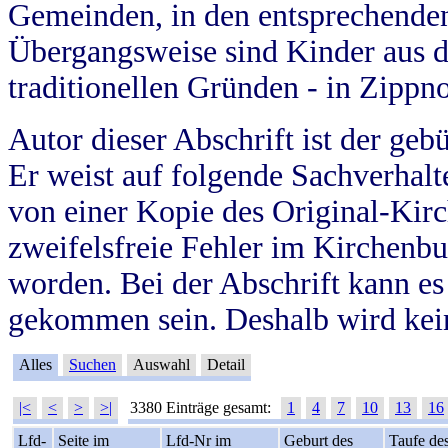
Gemeinden, in den entsprechende
Übergangsweise sind Kinder aus 
traditionellen Gründen - in Zippn
Autor dieser Abschrift ist der geb
Er weist auf folgende Sachverhalte
von einer Kopie des Original-Kirc
zweifelsfreie Fehler im Kirchenbuc
worden. Bei der Abschrift kann e
gekommen sein. Deshalb wird kein
Alles
Suchen
Auswahl
Detail
|<
<
>
>|
3380 Einträge gesamt:
1
4
7
10
13
16
Lfd-
Seite im
Lfd-Nr im
Geburt des
Taufe de