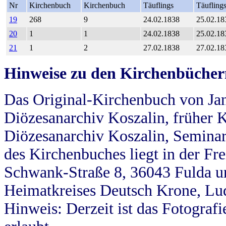
Nr
Kirchenbuch
Kirchenbuch
Täuflings
Täufling
19
268
9
24.02.1838
25.02.18
20
1
1
24.02.1838
25.02.18
21
1
2
27.02.1838
27.02.18
Hinweise zu den Kirchenbücher
Das Original-Kirchenbuch von Jan
Diözesanarchiv Koszalin, früher Kö
Diözesanarchiv Koszalin, Seminar
des Kirchenbuches liegt in der Fr
Schwank-Straße 8, 36043 Fulda u
Heimatkreises Deutsch Krone, Lu
Hinweis: Derzeit ist das Fotograf