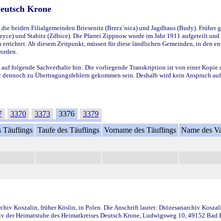
Deutsch Krone
ie beiden Filialgemeinden Briesenitz (Brzez`nica) und Jagdhaus (Budy). Früher g
yce) und Stabitz (Zdbice). Die Pfarrei Zippnow wurde im Jahr 1911 aufgeteilt und e
en errichtet. Ab diesem Zeitpunkt, müssen für diese ländlichen Gemeinden, in den
worden.
 auf folgende Sachverhalte hin: Die vorliegende Transkription ist von einer Kopie 
aber dennoch zu Übertragungsfehlern gekommen sein. Deshalb wird kein Anspruch auf 
7
3370
3373
3376
3379
 Täuflings
Taufe des Täuflings
Vorname des Täuflings
Name des Va
iv Koszalin, früher Köslin, in Polen. Die Anschrift lautet: Diözesanarchiv Koszal
v der Heimatstube des Heimatkreises Deutsch Krone, Ludwigsweg 10, 49152 Bad Ess