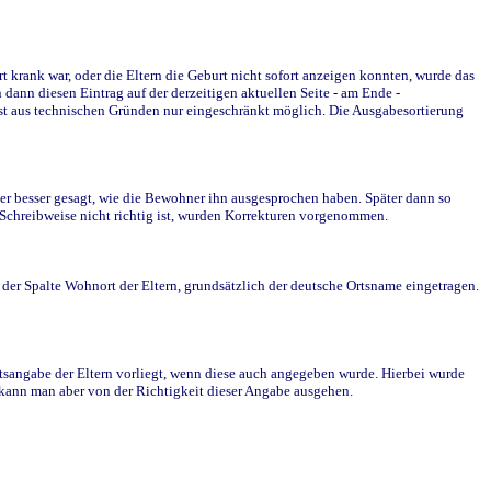
krank war, oder die Eltern die Geburt nicht sofort anzeigen konnten, wurde das
ann diesen Eintrag auf der derzeitigen aktuellen Seite - am Ende -
st aus technischen Gründen nur eingeschränkt möglich. Die Ausgabesortierung
r besser gesagt, wie die Bewohner ihn ausgesprochen haben. Später dann so
e Schreibweise nicht richtig ist, wurden Korrekturen vorgenommen.
r Spalte Wohnort der Eltern, grundsätzlich der deutsche Ortsname eingetragen.
rtsangabe der Eltern vorliegt, wenn diese auch angegeben wurde. Hierbei wurde
d kann man aber von der Richtigkeit dieser Angabe ausgehen.