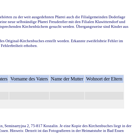
ehörten zu der weit ausgedehnten Pfarrei auch die Filialgemeinden Doderlage
ine neue selbständige Pfarrei Freudenfier mit den Filialen Klawittersdorf und
 entsprechenden Kirchenbüchern gesucht werden. Übergangsweise sind Kinder aus
des Original-Kirchenbuches erstellt worden. Erkannte zweifelsfreie Fehler im
Fehlerfreiheit erhoben.
ters
Vorname des Vaters
Name der Mutter
Wohnort der Eltern
in, Seminarryjna 2, 75-817 Koszalin. Je eine Kopie des Kirchenbuches liegt in der
en. Hinweis: Derzeit ist das Fotografieren in der Heimatstube in Bad Essen