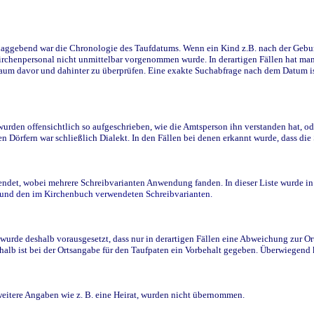
ggebend war die Chronologie des Taufdatums. Wenn ein Kind z.B. nach der Geburt 
rchenpersonal nicht unmittelbar vorgenommen wurde. In derartigen Fällen hat man d
raum davor und dahinter zu überprüfen. Eine exakte Suchabfrage nach dem Datum i
den offensichtlich so aufgeschrieben, wie die Amtsperson ihn verstanden hat, ode
n Dörfern war schließlich Dialekt. In den Fällen bei denen erkannt wurde, dass di
t, wobei mehrere Schreibvarianten Anwendung fanden. In dieser Liste wurde in de
n und den im Kirchenbuch verwendeten Schreibvarianten.
wurde deshalb vorausgesetzt, dass nur in derartigen Fällen eine Abweichung zur O
eshalb ist bei der Ortsangabe für den Taufpaten ein Vorbehalt gegeben. Überwiegen
weitere Angaben wie z. B. eine Heirat, wurden nicht übernommen.