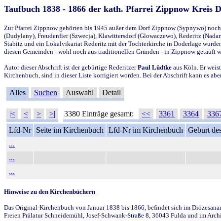
Taufbuch 1838 - 1866 der kath. Pfarrei Zippnow Kreis 
Zur Pfarrei Zippnow gehörten bis 1945 außer dem Dorf Zippnow (Sypnywo) noch d
(Dudylany), Freudenfier (Szwecja), Klawittersdorf (Glowaczewo), Rederitz (Nadarz
Stabitz und ein Lokalvikariat Rederitz mit der Tochterkirche in Doderlage wurd
diesen Gemeinden - wohl noch aus traditionellen Gründen - in Zippnow getauft 
Autor dieser Abschrift ist der gebürtige Rederitzer
Paul Lüdtke
aus Köln. Er weist
Kirchenbuch, sind in dieser Liste korrigiert worden. Bei der Abschrift kann es 
Alles
Suchen
Auswahl
Detail
|<
<
>
>|
3380 Einträge gesamt:
<<
3361
3364
336
Lfd-Nr
Seite im Kirchenbuch
Lfd-Nr im Kirchenbuch
Geburt des
...
...
...
Hinweise zu den Kirchenbüchern
Das Original-Kirchenbuch von Januar 1838 bis 1866, befindet sich im Diözesanarch
Freien Prälatur Schneidemühl, Josef-Schwank-Straße 8, 36043 Fulda und im Archi