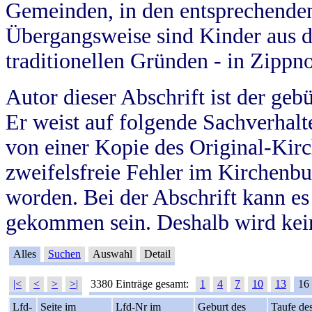
Gemeinden, in den entsprechende
Übergangsweise sind Kinder aus 
traditionellen Gründen - in Zippn
Autor dieser Abschrift ist der geb
Er weist auf folgende Sachverhalte
von einer Kopie des Original-Kirc
zweifelsfreie Fehler im Kirchenbuc
worden. Bei der Abschrift kann e
gekommen sein. Deshalb wird kein
Alles
Suchen
Auswahl
Detail
|<
<
>
>|
3380 Einträge gesamt:
1
4
7
10
13
16
Lfd-
Seite im
Lfd-Nr im
Geburt des
Taufe de