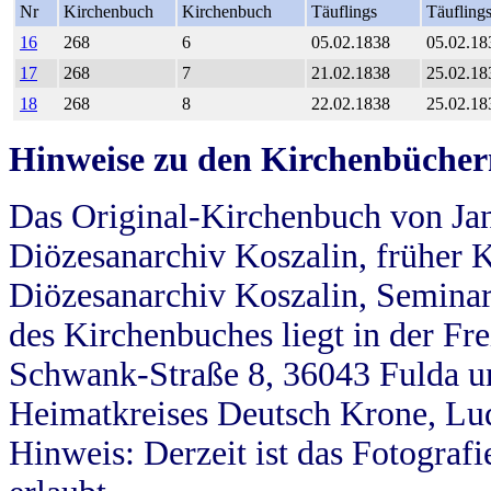
Nr
Kirchenbuch
Kirchenbuch
Täuflings
Täufling
16
268
6
05.02.1838
05.02.18
17
268
7
21.02.1838
25.02.18
18
268
8
22.02.1838
25.02.18
Hinweise zu den Kirchenbücher
Das Original-Kirchenbuch von Jan
Diözesanarchiv Koszalin, früher Kö
Diözesanarchiv Koszalin, Seminar
des Kirchenbuches liegt in der Fr
Schwank-Straße 8, 36043 Fulda u
Heimatkreises Deutsch Krone, Lu
Hinweis: Derzeit ist das Fotograf