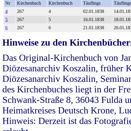
Nr
Kirchenbuch
Kirchenbuch
Täuflings
Täufling
4
267
4
02.01.1838
14.01.18
5
267
5
16.01.1838
18.01.18
6
267
6
21.01.1838
26.01.18
Hinweise zu den Kirchenbücher
Das Original-Kirchenbuch von Jan
Diözesanarchiv Koszalin, früher Kö
Diözesanarchiv Koszalin, Seminar
des Kirchenbuches liegt in der Fr
Schwank-Straße 8, 36043 Fulda u
Heimatkreises Deutsch Krone, Lu
Hinweis: Derzeit ist das Fotograf