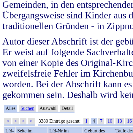
Gemeinden, in den entsprechende
Übergangsweise sind Kinder aus 
traditionellen Gründen - in Zippn
Autor dieser Abschrift ist der geb
Er weist auf folgende Sachverhalte
von einer Kopie des Original-Kirc
zweifelsfreie Fehler im Kirchenbuc
worden. Bei der Abschrift kann e
gekommen sein. Deshalb wird kein
Alles
Suchen
Auswahl
Detail
|<
<
>
>|
3380 Einträge gesamt:
1
4
7
10
13
16
Lfd-
Seite im
Lfd-Nr im
Geburt des
Taufe de