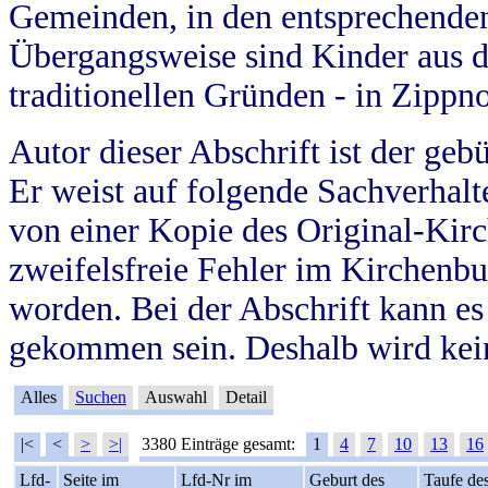
Gemeinden, in den entsprechende
Übergangsweise sind Kinder aus 
traditionellen Gründen - in Zippn
Autor dieser Abschrift ist der geb
Er weist auf folgende Sachverhalte
von einer Kopie des Original-Kirc
zweifelsfreie Fehler im Kirchenbuc
worden. Bei der Abschrift kann e
gekommen sein. Deshalb wird kein
Alles
Suchen
Auswahl
Detail
|<
<
>
>|
3380 Einträge gesamt:
1
4
7
10
13
16
Lfd-
Seite im
Lfd-Nr im
Geburt des
Taufe de