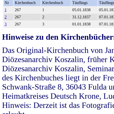
Nr
Kirchenbuch
Kirchenbuch
Täuflings
Täufling
1
267
1
05.01.1838
05.01.18
2
267
2
31.12.1837
07.01.18
3
267
3
01.01.1838
07.01.18
Hinweise zu den Kirchenbücher
Das Original-Kirchenbuch von Jan
Diözesanarchiv Koszalin, früher Kö
Diözesanarchiv Koszalin, Seminar
des Kirchenbuches liegt in der Fr
Schwank-Straße 8, 36043 Fulda u
Heimatkreises Deutsch Krone, Lu
Hinweis: Derzeit ist das Fotograf