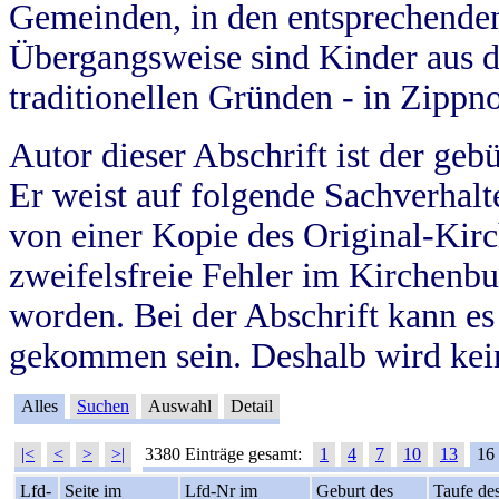
Gemeinden, in den entsprechende
Übergangsweise sind Kinder aus 
traditionellen Gründen - in Zippn
Autor dieser Abschrift ist der geb
Er weist auf folgende Sachverhalte
von einer Kopie des Original-Kirc
zweifelsfreie Fehler im Kirchenbuc
worden. Bei der Abschrift kann e
gekommen sein. Deshalb wird kein
Alles
Suchen
Auswahl
Detail
|<
<
>
>|
3380 Einträge gesamt:
1
4
7
10
13
16
Lfd-
Seite im
Lfd-Nr im
Geburt des
Taufe de