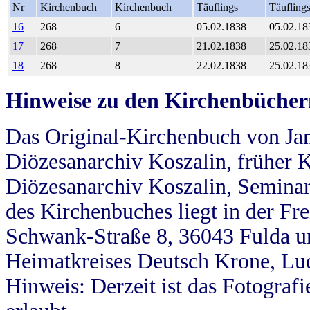
Nr
Kirchenbuch
Kirchenbuch
Täuflings
Täufling
16
268
6
05.02.1838
05.02.18
17
268
7
21.02.1838
25.02.18
18
268
8
22.02.1838
25.02.18
Hinweise zu den Kirchenbücher
Das Original-Kirchenbuch von Jan
Diözesanarchiv Koszalin, früher Kö
Diözesanarchiv Koszalin, Seminar
des Kirchenbuches liegt in der Fr
Schwank-Straße 8, 36043 Fulda u
Heimatkreises Deutsch Krone, Lu
Hinweis: Derzeit ist das Fotograf