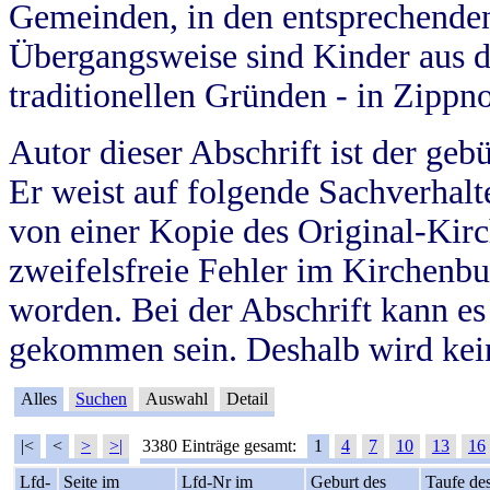
Gemeinden, in den entsprechende
Übergangsweise sind Kinder aus 
traditionellen Gründen - in Zippn
Autor dieser Abschrift ist der geb
Er weist auf folgende Sachverhalte
von einer Kopie des Original-Kirc
zweifelsfreie Fehler im Kirchenbuc
worden. Bei der Abschrift kann e
gekommen sein. Deshalb wird kein
Alles
Suchen
Auswahl
Detail
|<
<
>
>|
3380 Einträge gesamt:
1
4
7
10
13
16
Lfd-
Seite im
Lfd-Nr im
Geburt des
Taufe de