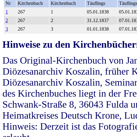
Nr
Kirchenbuch
Kirchenbuch
Täuflings
Täufling
1
267
1
05.01.1838
05.01.18
2
267
2
31.12.1837
07.01.18
3
267
3
01.01.1838
07.01.18
Hinweise zu den Kirchenbücher
Das Original-Kirchenbuch von Jan
Diözesanarchiv Koszalin, früher Kö
Diözesanarchiv Koszalin, Seminar
des Kirchenbuches liegt in der Fr
Schwank-Straße 8, 36043 Fulda u
Heimatkreises Deutsch Krone, Lu
Hinweis: Derzeit ist das Fotograf