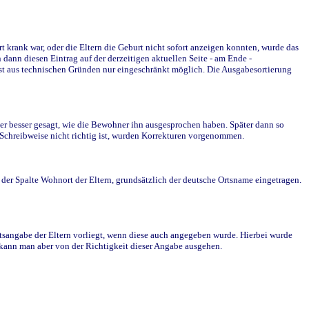
krank war, oder die Eltern die Geburt nicht sofort anzeigen konnten, wurde das
ann diesen Eintrag auf der derzeitigen aktuellen Seite - am Ende -
st aus technischen Gründen nur eingeschränkt möglich. Die Ausgabesortierung
r besser gesagt, wie die Bewohner ihn ausgesprochen haben. Später dann so
e Schreibweise nicht richtig ist, wurden Korrekturen vorgenommen.
r Spalte Wohnort der Eltern, grundsätzlich der deutsche Ortsname eingetragen.
rtsangabe der Eltern vorliegt, wenn diese auch angegeben wurde. Hierbei wurde
d kann man aber von der Richtigkeit dieser Angabe ausgehen.