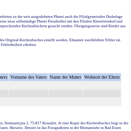
ehörten zu der weit ausgedehnten Pfarrei auch die Filialgemeinden Doderlage
ine neue selbständige Pfarrei Freudenfier mit den Filialen Klawittersdorf und
 entsprechenden Kirchenbüchern gesucht werden. Übergangsweise sind Kinder aus
des Original-Kirchenbuches erstellt worden. Erkannte zweifelsfreie Fehler im
Fehlerfreiheit erhoben.
ters
Vorname des Vaters
Name der Mutter
Wohnort der Eltern
in, Seminarryjna 2, 75-817 Koszalin. Je eine Kopie des Kirchenbuches liegt in der
en. Hinweis: Derzeit ist das Fotografieren in der Heimatstube in Bad Essen