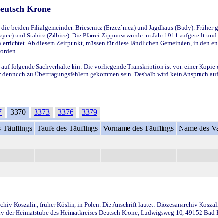
Deutsch Krone
ie beiden Filialgemeinden Briesenitz (Brzez`nica) und Jagdhaus (Budy). Früher g
yce) und Stabitz (Zdbice). Die Pfarrei Zippnow wurde im Jahr 1911 aufgeteilt und e
en errichtet. Ab diesem Zeitpunkt, müssen für diese ländlichen Gemeinden, in den
worden.
 auf folgende Sachverhalte hin: Die vorliegende Transkription ist von einer Kopie 
aber dennoch zu Übertragungsfehlern gekommen sein. Deshalb wird kein Anspruch auf 
7
3370
3373
3376
3379
 Täuflings
Taufe des Täuflings
Vorname des Täuflings
Name des Va
iv Koszalin, früher Köslin, in Polen. Die Anschrift lautet: Diözesanarchiv Koszal
v der Heimatstube des Heimatkreises Deutsch Krone, Ludwigsweg 10, 49152 Bad Ess