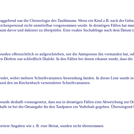
ggebend war die Chronologie des Taufdatums. Wenn ein Kind z.B. nach der Geburt 
rchenpersonal nicht unmittelbar vorgenommen wurde. In derartigen Fällen hat man d
raum davor und dahinter zu überprüfen. Eine exakte Suchabfrage nach dem Datum i
den offensichtlich so aufgeschrieben, wie die Amtsperson ihn verstanden hat, ode
n Dörfern war schließlich Dialekt. In den Fällen bei denen erkannt wurde, dass di
t, wobei mehrere Schreibvarianten Anwendung fanden. In dieser Liste wurde in de
n und den im Kirchenbuch verwendeten Schreibvarianten.
wurde deshalb vorausgesetzt, dass nur in derartigen Fällen eine Abweichung zur O
eshalb ist bei der Ortsangabe für den Taufpaten ein Vorbehalt gegeben. Überwiegen
weitere Angaben wie z. B. eine Heirat, wurden nicht übernommen.