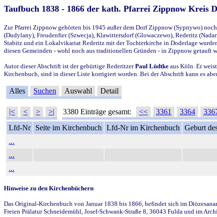
Taufbuch 1838 - 1866 der kath. Pfarrei Zippnow Kreis 
Zur Pfarrei Zippnow gehörten bis 1945 außer dem Dorf Zippnow (Sypnywo) noch d
(Dudylany), Freudenfier (Szwecja), Klawittersdorf (Glowaczewo), Rederitz (Nadarz
Stabitz und ein Lokalvikariat Rederitz mit der Tochterkirche in Doderlage wurd
diesen Gemeinden - wohl noch aus traditionellen Gründen - in Zippnow getauft 
Autor dieser Abschrift ist der gebürtige Rederitzer
Paul Lüdtke
aus Köln. Er weist
Kirchenbuch, sind in dieser Liste korrigiert worden. Bei der Abschrift kann es 
Alles
Suchen
Auswahl
Detail
|<
<
>
>|
3380 Einträge gesamt:
<<
3361
3364
336
Lfd-Nr
Seite im Kirchenbuch
Lfd-Nr im Kirchenbuch
Geburt des
...
...
...
Hinweise zu den Kirchenbüchern
Das Original-Kirchenbuch von Januar 1838 bis 1866, befindet sich im Diözesanarch
Freien Prälatur Schneidemühl, Josef-Schwank-Straße 8, 36043 Fulda und im Archi