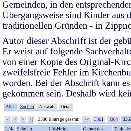
Gemeinden, in den entsprechende
Übergangsweise sind Kinder aus 
traditionellen Gründen - in Zippn
Autor dieser Abschrift ist der geb
Er weist auf folgende Sachverhalte
von einer Kopie des Original-Kirc
zweifelsfreie Fehler im Kirchenbuc
worden. Bei der Abschrift kann e
gekommen sein. Deshalb wird kein
Alles
Suchen
Auswahl
Detail
|<
<
>
>|
3380 Einträge gesamt:
<<
3361
3364
336
Lfd-
Seite im
Lfd-Nr im
Geburt des
Taufe de