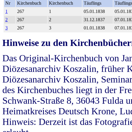
Nr
Kirchenbuch
Kirchenbuch
Täuflings
Täufling
1
267
1
05.01.1838
05.01.18
2
267
2
31.12.1837
07.01.18
3
267
3
01.01.1838
07.01.18
Hinweise zu den Kirchenbücher
Das Original-Kirchenbuch von Jan
Diözesanarchiv Koszalin, früher Kö
Diözesanarchiv Koszalin, Seminar
des Kirchenbuches liegt in der Fr
Schwank-Straße 8, 36043 Fulda u
Heimatkreises Deutsch Krone, Lu
Hinweis: Derzeit ist das Fotograf