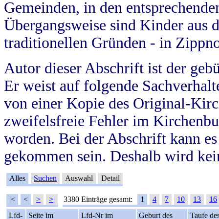
Gemeinden, in den entsprechende
Übergangsweise sind Kinder aus 
traditionellen Gründen - in Zippn
Autor dieser Abschrift ist der geb
Er weist auf folgende Sachverhalte
von einer Kopie des Original-Kirc
zweifelsfreie Fehler im Kirchenbuc
worden. Bei der Abschrift kann e
gekommen sein. Deshalb wird kein
Alles
Suchen
Auswahl
Detail
|<
<
>
>|
3380 Einträge gesamt:
1
4
7
10
13
16
Lfd-
Seite im
Lfd-Nr im
Geburt des
Taufe de