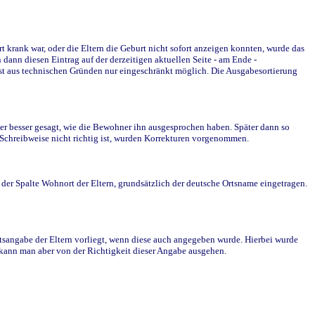
krank war, oder die Eltern die Geburt nicht sofort anzeigen konnten, wurde das
ann diesen Eintrag auf der derzeitigen aktuellen Seite - am Ende -
st aus technischen Gründen nur eingeschränkt möglich. Die Ausgabesortierung
r besser gesagt, wie die Bewohner ihn ausgesprochen haben. Später dann so
e Schreibweise nicht richtig ist, wurden Korrekturen vorgenommen.
r Spalte Wohnort der Eltern, grundsätzlich der deutsche Ortsname eingetragen.
rtsangabe der Eltern vorliegt, wenn diese auch angegeben wurde. Hierbei wurde
d kann man aber von der Richtigkeit dieser Angabe ausgehen.