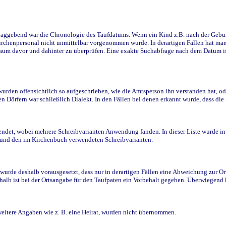
ggebend war die Chronologie des Taufdatums. Wenn ein Kind z.B. nach der Geburt 
rchenpersonal nicht unmittelbar vorgenommen wurde. In derartigen Fällen hat man d
raum davor und dahinter zu überprüfen. Eine exakte Suchabfrage nach dem Datum i
den offensichtlich so aufgeschrieben, wie die Amtsperson ihn verstanden hat, ode
n Dörfern war schließlich Dialekt. In den Fällen bei denen erkannt wurde, dass di
t, wobei mehrere Schreibvarianten Anwendung fanden. In dieser Liste wurde in de
n und den im Kirchenbuch verwendeten Schreibvarianten.
wurde deshalb vorausgesetzt, dass nur in derartigen Fällen eine Abweichung zur O
eshalb ist bei der Ortsangabe für den Taufpaten ein Vorbehalt gegeben. Überwiegen
weitere Angaben wie z. B. eine Heirat, wurden nicht übernommen.