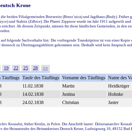
Deutsch Krone
ie beiden Filialgemeinden Briesenitz (Brzez`nica) und Jagdhaus (Budy). Früher g
yce) und Stabitz (Zdbice). Die Pfarrei Zippnow wurde im Jahr 1911 aufgeteilt und e
en errichtet. Ab diesem Zeitpunkt, müssen für diese ländlichen Gemeinden, in den
worden.
 auf folgende Sachverhalte hin: Die vorliegende Transkription ist von einer Kopie 
aber dennoch zu Übertragungsfehlern gekommen sein. Deshalb wird kein Anspruch auf 
19
22
25
28
>>
 Täuflings
Taufe des Täuflings
Vorname des Täuflings
Name des Va
8
11.02.1838
Martin
Heidkrüger
8
14.02.1838
Justina
Hohnke
8
24.02.1838
Christian
Jaster
iv Koszalin, früher Köslin, in Polen. Die Anschrift lautet: Diözesanarchiv Koszal
v der Heimatstube des Heimatkreises Deutsch Krone, Ludwigsweg 10, 49152 Bad Ess