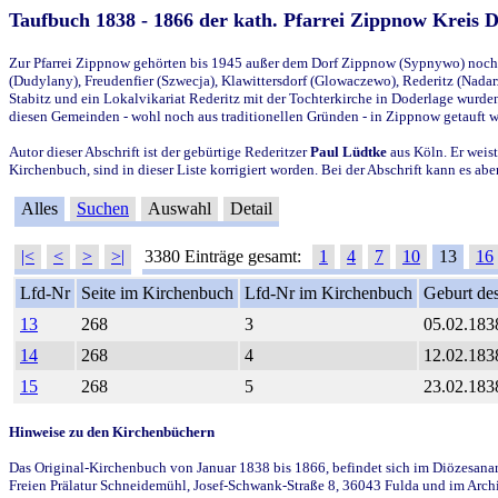
Taufbuch 1838 - 1866 der kath. Pfarrei Zippnow Kreis 
Zur Pfarrei Zippnow gehörten bis 1945 außer dem Dorf Zippnow (Sypnywo) noch d
(Dudylany), Freudenfier (Szwecja), Klawittersdorf (Glowaczewo), Rederitz (Nadarz
Stabitz und ein Lokalvikariat Rederitz mit der Tochterkirche in Doderlage wurd
diesen Gemeinden - wohl noch aus traditionellen Gründen - in Zippnow getauft 
Autor dieser Abschrift ist der gebürtige Rederitzer
Paul Lüdtke
aus Köln. Er weist
Kirchenbuch, sind in dieser Liste korrigiert worden. Bei der Abschrift kann es 
Alles
Suchen
Auswahl
Detail
|<
<
>
>|
3380 Einträge gesamt:
1
4
7
10
13
16
Lfd-Nr
Seite im Kirchenbuch
Lfd-Nr im Kirchenbuch
Geburt des
13
268
3
05.02.183
14
268
4
12.02.183
15
268
5
23.02.183
Hinweise zu den Kirchenbüchern
Das Original-Kirchenbuch von Januar 1838 bis 1866, befindet sich im Diözesanarch
Freien Prälatur Schneidemühl, Josef-Schwank-Straße 8, 36043 Fulda und im Archi