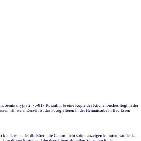
in, Seminarryjna 2, 75-817 Koszalin. Je eine Kopie des Kirchenbuches liegt in der
en. Hinweis: Derzeit ist das Fotografieren in der Heimatstube in Bad Essen
krank war, oder die Eltern die Geburt nicht sofort anzeigen konnten, wurde das
ann diesen Eintrag auf der derzeitigen aktuellen Seite - am Ende -