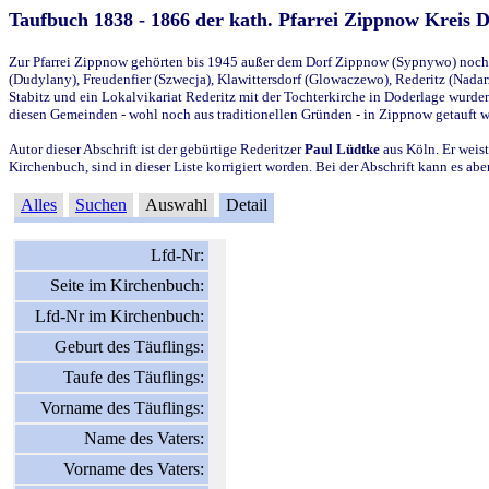
Taufbuch 1838 - 1866 der kath. Pfarrei Zippnow Kreis 
Zur Pfarrei Zippnow gehörten bis 1945 außer dem Dorf Zippnow (Sypnywo) noch d
(Dudylany), Freudenfier (Szwecja), Klawittersdorf (Glowaczewo), Rederitz (Nadarz
Stabitz und ein Lokalvikariat Rederitz mit der Tochterkirche in Doderlage wurd
diesen Gemeinden - wohl noch aus traditionellen Gründen - in Zippnow getauft 
Autor dieser Abschrift ist der gebürtige Rederitzer
Paul Lüdtke
aus Köln. Er weist
Kirchenbuch, sind in dieser Liste korrigiert worden. Bei der Abschrift kann es 
Alles
Suchen
Auswahl
Detail
Lfd-Nr:
Seite im Kirchenbuch:
Lfd-Nr im Kirchenbuch:
Geburt des Täuflings:
Taufe des Täuflings:
Vorname des Täuflings:
Name des Vaters:
Vorname des Vaters: