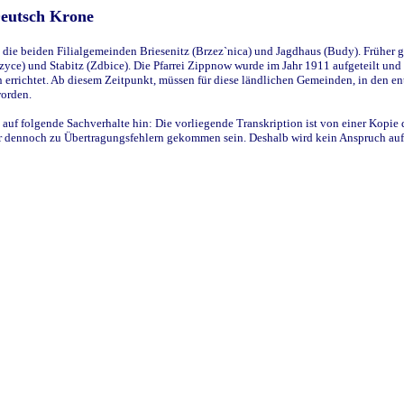
Deutsch Krone
ie beiden Filialgemeinden Briesenitz (Brzez`nica) und Jagdhaus (Budy). Früher g
yce) und Stabitz (Zdbice). Die Pfarrei Zippnow wurde im Jahr 1911 aufgeteilt und e
en errichtet. Ab diesem Zeitpunkt, müssen für diese ländlichen Gemeinden, in den
worden.
 auf folgende Sachverhalte hin: Die vorliegende Transkription ist von einer Kopie 
aber dennoch zu Übertragungsfehlern gekommen sein. Deshalb wird kein Anspruch auf 