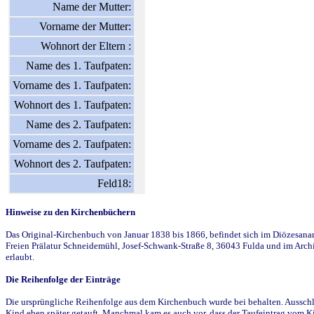
Name der Mutter:
Vorname der Mutter:
Wohnort der Eltern :
Name des 1. Taufpaten:
Vorname des 1. Taufpaten:
Wohnort des 1. Taufpaten:
Name des 2. Taufpaten:
Vorname des 2. Taufpaten:
Wohnort des 2. Taufpaten:
Feld18:
Hinweise zu den Kirchenbüchern
Das Original-Kirchenbuch von Januar 1838 bis 1866, befindet sich im Diözesanarch
Freien Prälatur Schneidemühl, Josef-Schwank-Straße 8, 36043 Fulda und im Archi
erlaubt.
Die Reihenfolge der Einträge
Die ursprüngliche Reihenfolge aus dem Kirchenbuch wurde bei behalten. Ausschla
Kind eben später getauft. Manchmal kam es auch vor, dass der Taufeintrag vom Ki