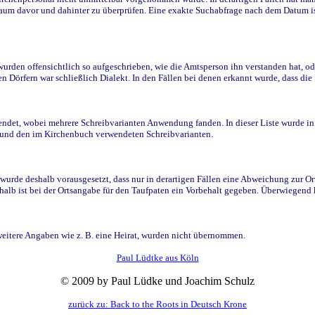
raum davor und dahinter zu überprüfen. Eine exakte Suchabfrage nach dem Datum i
den offensichtlich so aufgeschrieben, wie die Amtsperson ihn verstanden hat, ode
n Dörfern war schließlich Dialekt. In den Fällen bei denen erkannt wurde, dass di
t, wobei mehrere Schreibvarianten Anwendung fanden. In dieser Liste wurde in de
n und den im Kirchenbuch verwendeten Schreibvarianten.
wurde deshalb vorausgesetzt, dass nur in derartigen Fällen eine Abweichung zur O
eshalb ist bei der Ortsangabe für den Taufpaten ein Vorbehalt gegeben. Überwiegen
weitere Angaben wie z. B. eine Heirat, wurden nicht übernommen.
Paul Lüdtke aus Köln
© 2009 by Paul Lüdke und Joachim Schulz
zurück zu: Back to the Roots in Deutsch Krone