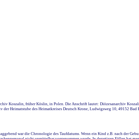
iv Koszalin, früher Köslin, in Polen. Die Anschrift lautet: Diözesanarchiv Koszal
v der Heimatstube des Heimatkreises Deutsch Krone, Ludwigsweg 10, 49152 Bad Ess
ggebend war die Chronologie des Taufdatums. Wenn ein Kind z.B. nach der Geburt 
rchenpersonal nicht unmittelbar vorgenommen wurde. In derartigen Fällen hat man d