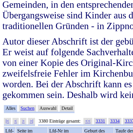
Gemeinden, in den entsprechende
Übergangsweise sind Kinder aus 
traditionellen Gründen - in Zippn
Autor dieser Abschrift ist der geb
Er weist auf folgende Sachverhalte
von einer Kopie des Original-Kirc
zweifelsfreie Fehler im Kirchenbuc
worden. Bei der Abschrift kann e
gekommen sein. Deshalb wird kein
Alles
Suchen
Auswahl
Detail
|<
<
>
>|
3380 Einträge gesamt:
<<
3331
3334
333
Lfd-
Seite im
Lfd-Nr im
Geburt des
Taufe de