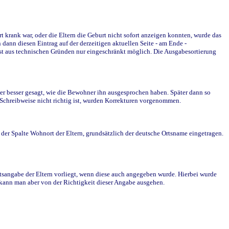
krank war, oder die Eltern die Geburt nicht sofort anzeigen konnten, wurde das
ann diesen Eintrag auf der derzeitigen aktuellen Seite - am Ende -
st aus technischen Gründen nur eingeschränkt möglich. Die Ausgabesortierung
r besser gesagt, wie die Bewohner ihn ausgesprochen haben. Später dann so
e Schreibweise nicht richtig ist, wurden Korrekturen vorgenommen.
r Spalte Wohnort der Eltern, grundsätzlich der deutsche Ortsname eingetragen.
rtsangabe der Eltern vorliegt, wenn diese auch angegeben wurde. Hierbei wurde
d kann man aber von der Richtigkeit dieser Angabe ausgehen.