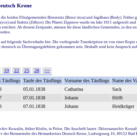
Deutsch Krone
ie beiden Filialgemeinden Briesenitz (Brzez`nica) und Jagdhaus (Budy). Früher g
yce) und Stabitz (Zdbice). Die Pfarrei Zippnow wurde im Jahr 1911 aufgeteilt und e
en errichtet. Ab diesem Zeitpunkt, müssen für diese ländlichen Gemeinden, in den
worden.
 auf folgende Sachverhalte hin: Die vorliegende Transkription ist von einer Kopie 
aber dennoch zu Übertragungsfehlern gekommen sein. Deshalb wird kein Anspruch auf 
19
22
25
28
>>
 Täuflings
Taufe des Täuflings
Vorname des Täuflings
Name des Va
8
05.01.1838
Catharina
Sack
7
07.01.1838
Johann
Höfft
8
07.01.1838
Johann
Heidkrüger
iv Koszalin, früher Köslin, in Polen. Die Anschrift lautet: Diözesanarchiv Koszal
v der Heimatstube des Heimatkreises Deutsch Krone, Ludwigsweg 10, 49152 Bad Ess