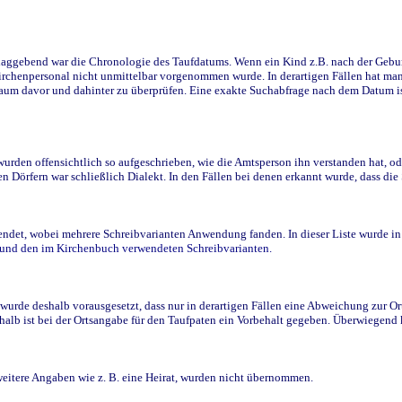
ggebend war die Chronologie des Taufdatums. Wenn ein Kind z.B. nach der Geburt 
rchenpersonal nicht unmittelbar vorgenommen wurde. In derartigen Fällen hat man d
raum davor und dahinter zu überprüfen. Eine exakte Suchabfrage nach dem Datum i
den offensichtlich so aufgeschrieben, wie die Amtsperson ihn verstanden hat, ode
n Dörfern war schließlich Dialekt. In den Fällen bei denen erkannt wurde, dass di
t, wobei mehrere Schreibvarianten Anwendung fanden. In dieser Liste wurde in de
n und den im Kirchenbuch verwendeten Schreibvarianten.
wurde deshalb vorausgesetzt, dass nur in derartigen Fällen eine Abweichung zur O
eshalb ist bei der Ortsangabe für den Taufpaten ein Vorbehalt gegeben. Überwiegen
weitere Angaben wie z. B. eine Heirat, wurden nicht übernommen.