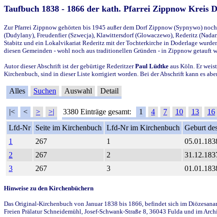
Taufbuch 1838 - 1866 der kath. Pfarrei Zippnow Kreis 
Zur Pfarrei Zippnow gehörten bis 1945 außer dem Dorf Zippnow (Sypnywo) noch d
(Dudylany), Freudenfier (Szwecja), Klawittersdorf (Glowaczewo), Rederitz (Nadarz
Stabitz und ein Lokalvikariat Rederitz mit der Tochterkirche in Doderlage wurd
diesen Gemeinden - wohl noch aus traditionellen Gründen - in Zippnow getauft 
Autor dieser Abschrift ist der gebürtige Rederitzer
Paul Lüdtke
aus Köln. Er weist
Kirchenbuch, sind in dieser Liste korrigiert worden. Bei der Abschrift kann es 
Alles
Suchen
Auswahl
Detail
|<
<
>
>|
3380 Einträge gesamt:
1
4
7
10
13
16
Lfd-Nr
Seite im Kirchenbuch
Lfd-Nr im Kirchenbuch
Geburt des
1
267
1
05.01.183
2
267
2
31.12.183
3
267
3
01.01.183
Hinweise zu den Kirchenbüchern
Das Original-Kirchenbuch von Januar 1838 bis 1866, befindet sich im Diözesanarch
Freien Prälatur Schneidemühl, Josef-Schwank-Straße 8, 36043 Fulda und im Archi