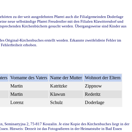
ehörten zu der weit ausgedehnten Pfarrei auch die Filialgemeinden Doderlage
ine neue selbständige Pfarrei Freudenfier mit den Filialen Klawittersdorf und
 entsprechenden Kirchenbüchern gesucht werden. Übergangsweise sind Kinder aus
des Original-Kirchenbuches erstellt worden. Erkannte zweifelsfreie Fehler im
Fehlerfreiheit erhoben.
ters
Vorname des Vaters
Name der Mutter
Wohnort der Eltern
Martin
Katritzke
Zippnow
Martin
Klawun
Rederitz
Lorenz
Schulz
Doderlage
in, Seminarryjna 2, 75-817 Koszalin. Je eine Kopie des Kirchenbuches liegt in der
en. Hinweis: Derzeit ist das Fotografieren in der Heimatstube in Bad Essen