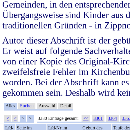
Gemeinden, in den entsprechende
Übergangsweise sind Kinder aus 
traditionellen Gründen - in Zippn
Autor dieser Abschrift ist der geb
Er weist auf folgende Sachverhalte
von einer Kopie des Original-Kirc
zweifelsfreie Fehler im Kirchenbuc
worden. Bei der Abschrift kann e
gekommen sein. Deshalb wird kein
Alles
Suchen
Auswahl
Detail
|<
<
>
>|
3380 Einträge gesamt:
<<
3361
3364
336
Lfd-
Seite im
Lfd-Nr im
Geburt des
Taufe de