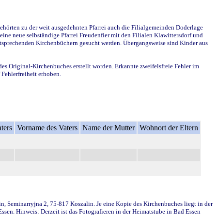
ehörten zu der weit ausgedehnten Pfarrei auch die Filialgemeinden Doderlage
ine neue selbständige Pfarrei Freudenfier mit den Filialen Klawittersdorf und
 entsprechenden Kirchenbüchern gesucht werden. Übergangsweise sind Kinder aus
des Original-Kirchenbuches erstellt worden. Erkannte zweifelsfreie Fehler im
Fehlerfreiheit erhoben.
ters
Vorname des Vaters
Name der Mutter
Wohnort der Eltern
in, Seminarryjna 2, 75-817 Koszalin. Je eine Kopie des Kirchenbuches liegt in der
en. Hinweis: Derzeit ist das Fotografieren in der Heimatstube in Bad Essen