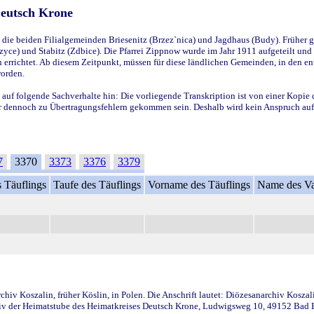
Deutsch Krone
ie beiden Filialgemeinden Briesenitz (Brzez`nica) und Jagdhaus (Budy). Früher g
yce) und Stabitz (Zdbice). Die Pfarrei Zippnow wurde im Jahr 1911 aufgeteilt und e
en errichtet. Ab diesem Zeitpunkt, müssen für diese ländlichen Gemeinden, in den
worden.
 auf folgende Sachverhalte hin: Die vorliegende Transkription ist von einer Kopie 
aber dennoch zu Übertragungsfehlern gekommen sein. Deshalb wird kein Anspruch auf 
7
3370
3373
3376
3379
 Täuflings
Taufe des Täuflings
Vorname des Täuflings
Name des Va
iv Koszalin, früher Köslin, in Polen. Die Anschrift lautet: Diözesanarchiv Koszal
v der Heimatstube des Heimatkreises Deutsch Krone, Ludwigsweg 10, 49152 Bad Ess