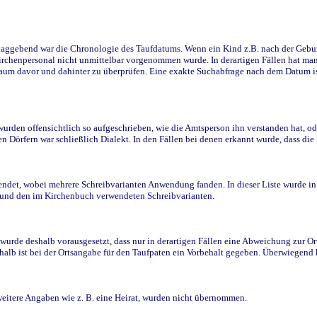
ggebend war die Chronologie des Taufdatums. Wenn ein Kind z.B. nach der Geburt 
rchenpersonal nicht unmittelbar vorgenommen wurde. In derartigen Fällen hat man d
raum davor und dahinter zu überprüfen. Eine exakte Suchabfrage nach dem Datum i
den offensichtlich so aufgeschrieben, wie die Amtsperson ihn verstanden hat, ode
n Dörfern war schließlich Dialekt. In den Fällen bei denen erkannt wurde, dass di
t, wobei mehrere Schreibvarianten Anwendung fanden. In dieser Liste wurde in de
n und den im Kirchenbuch verwendeten Schreibvarianten.
wurde deshalb vorausgesetzt, dass nur in derartigen Fällen eine Abweichung zur O
eshalb ist bei der Ortsangabe für den Taufpaten ein Vorbehalt gegeben. Überwiegen
weitere Angaben wie z. B. eine Heirat, wurden nicht übernommen.