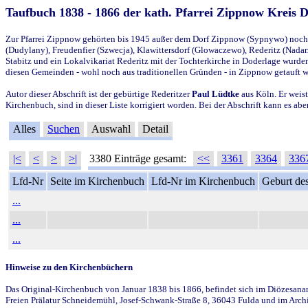
Taufbuch 1838 - 1866 der kath. Pfarrei Zippnow Kreis 
Zur Pfarrei Zippnow gehörten bis 1945 außer dem Dorf Zippnow (Sypnywo) noch d
(Dudylany), Freudenfier (Szwecja), Klawittersdorf (Glowaczewo), Rederitz (Nadarz
Stabitz und ein Lokalvikariat Rederitz mit der Tochterkirche in Doderlage wurd
diesen Gemeinden - wohl noch aus traditionellen Gründen - in Zippnow getauft 
Autor dieser Abschrift ist der gebürtige Rederitzer
Paul Lüdtke
aus Köln. Er weist
Kirchenbuch, sind in dieser Liste korrigiert worden. Bei der Abschrift kann es 
Alles
Suchen
Auswahl
Detail
|<
<
>
>|
3380 Einträge gesamt:
<<
3361
3364
336
Lfd-Nr
Seite im Kirchenbuch
Lfd-Nr im Kirchenbuch
Geburt des
...
...
...
Hinweise zu den Kirchenbüchern
Das Original-Kirchenbuch von Januar 1838 bis 1866, befindet sich im Diözesanarch
Freien Prälatur Schneidemühl, Josef-Schwank-Straße 8, 36043 Fulda und im Archi