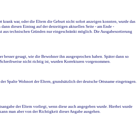
krank war, oder die Eltern die Geburt nicht sofort anzeigen konnten, wurde das
ann diesen Eintrag auf der derzeitigen aktuellen Seite - am Ende -
st aus technischen Gründen nur eingeschränkt möglich. Die Ausgabesortierung
r besser gesagt, wie die Bewohner ihn ausgesprochen haben. Später dann so
e Schreibweise nicht richtig ist, wurden Korrekturen vorgenommen.
r Spalte Wohnort der Eltern, grundsätzlich der deutsche Ortsname eingetragen.
rtsangabe der Eltern vorliegt, wenn diese auch angegeben wurde. Hierbei wurde
d kann man aber von der Richtigkeit dieser Angabe ausgehen.