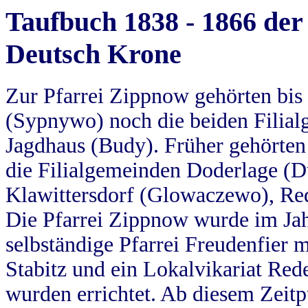
Taufbuch 1838 - 1866 der
Deutsch Krone
Zur Pfarrei Zippnow gehörten bi
(Sypnywo) noch die beiden Filial
Jagdhaus (Budy). Früher gehörten 
die Filialgemeinden Doderlage (D
Klawittersdorf (Glowaczewo), Red
Die Pfarrei Zippnow wurde im Jah
selbständige Pfarrei Freudenfier m
Stabitz und ein Lokalvikariat Red
wurden errichtet. Ab diesem Zeitp