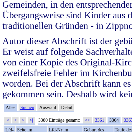
Gemeinden, in den entsprechende
Übergangsweise sind Kinder aus 
traditionellen Gründen - in Zippn
Autor dieser Abschrift ist der geb
Er weist auf folgende Sachverhalte
von einer Kopie des Original-Kirc
zweifelsfreie Fehler im Kirchenbuc
worden. Bei der Abschrift kann e
gekommen sein. Deshalb wird kein
Alles
Suchen
Auswahl
Detail
|<
<
>
>|
3380 Einträge gesamt:
<<
3361
3364
336
Lfd-
Seite im
Lfd-Nr im
Geburt des
Taufe de